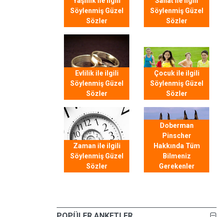
Yaşlılık ile ilgili
Sanat ile ilgili
Söylenmiş Güzel
Söylenmiş Güzel
Sözler
Sözler
Evlilik ile ilgili
Çocuk ile ilgili
Söylenmiş Güzel
Söylenmiş Güzel
Sözler
Sözler
Doberman
Pinscher
Zaman ile ilgili
Hakkında Tüm
Söylenmiş Güzel
Bilmeniz
Sözler
Gerekenler
POPÜLER ANKETLER