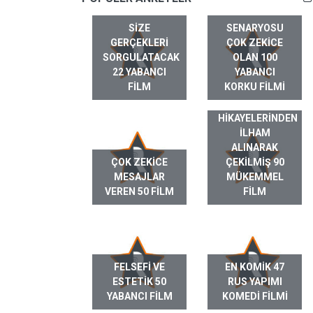
SIZE
SENARYOSU
GERÇEKLERI
ÇOK ZEKICE
SORGULATACAK
OLAN 100
22 YABANCI
YABANCI
FILM
KORKU FILMI
GERÇEK HAYAT
HIKAYELERINDEN
ILHAM
ALINARAK
ÇOK ZEKICE
ÇEKILMIŞ 90
MESAJLAR
MÜKEMMEL
VEREN 50 FILM
FILM
FELSEFI VE
EN KOMIK 47
ESTETIK 50
RUS YAPIMI
YABANCI FILM
KOMEDI FILMI