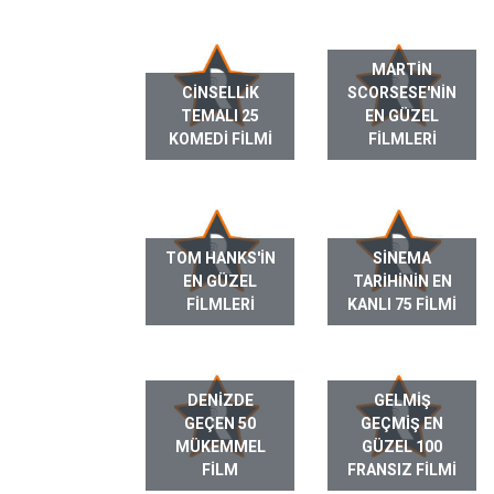
MARTIN
CINSELLIK
SCORSESE'NIN
TEMALI 25
EN GÜZEL
KOMEDI FILMI
FILMLERI
TOM HANKS'IN
SINEMA
EN GÜZEL
TARIHININ EN
FILMLERI
KANLI 75 FILMI
DENIZDE
GELMIŞ
GEÇEN 50
GEÇMIŞ EN
MÜKEMMEL
GÜZEL 100
FILM
FRANSIZ FILMI