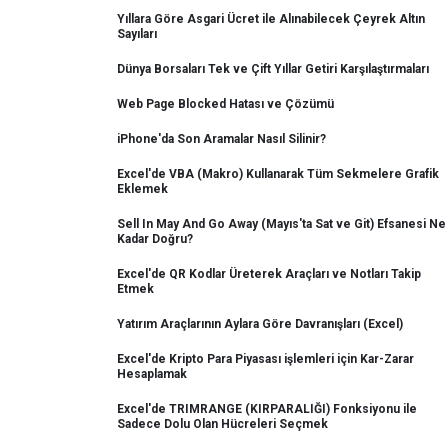
Yıllara Göre Asgari Ücret ile Alınabilecek Çeyrek Altın
Sayıları
Dünya Borsaları Tek ve Çift Yıllar Getiri Karşılaştırmaları
Web Page Blocked Hatası ve Çözümü
iPhone'da Son Aramalar Nasıl Silinir?
Excel'de VBA (Makro) Kullanarak Tüm Sekmelere Grafik
Eklemek
Sell In May And Go Away (Mayıs'ta Sat ve Git) Efsanesi Ne
Kadar Doğru?
Excel'de QR Kodlar Üreterek Araçları ve Notları Takip
Etmek
Yatırım Araçlarının Aylara Göre Davranışları (Excel)
Excel'de Kripto Para Piyasası işlemleri için Kar-Zarar
Hesaplamak
Excel'de TRIMRANGE (KIRPARALIĞI) Fonksiyonu ile
Sadece Dolu Olan Hücreleri Seçmek