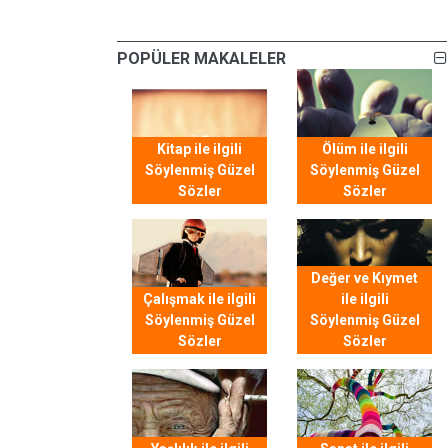
POPÜLER MAKALELER
Kitap ile ilgili
Ölüm ile ilgili
Söylenmiş Güzel
Söylenmiş Güzel
Sözler
Sözler
Değer ve Kıymet
Çalışmak ile ilgili
ile ilgili
Söylenmiş Güzel
Söylenmiş Güzel
Sözler
Sözler