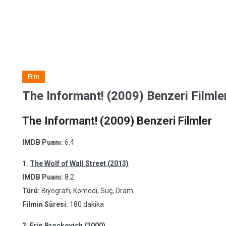
Film
The Informant! (2009) Benzeri Filmle
The Informant! (2009) Benzeri Filmler
IMDB Puanı:
6.4
1.
The Wolf of Wall Street (2013)
IMDB Puanı:
8.2
Türü:
Biyografi, Komedi, Suç, Dram
Filmin Süresi:
180 dakika
2.
Erin Brockovich (2000)