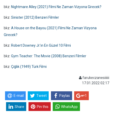
bkz:
Nightmare Alley (2021) Filmi Ne Zaman Vizyona Girecek?
bkz:
Sinister (2012) Benzeri Filmler
bkz:
A House on the Bayou (2021) Filmi Ne Zaman Vizyona
Girecek?
bkz:
Robert Downey Jr.'ın En Güzel 10 Filmi
bkz:
Gym Teacher: The Movie (2008) Benzeri Filmler
bkz:
Çığlık (1949) Türk Filmi
farukeczanesiiiiii
17.01.2022 02:17
E-mail
Tweet
Paylas
+1
Share
Pin this
WhatsApp