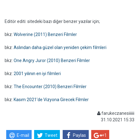
Editör editi: sitedeki bazı diğer benzer yazılar için;
bkz:
Wolverine (2011) Benzeri Filmler
bkz:
Aslından daha güzel olan yeniden çekim filmleri
bkz:
One Angry Juror (2010) Benzeri Filmler
bkz:
2001 yılının en iyi filmleri
bkz:
The Encounter (2010) Benzeri Filmler
bkz:
Kasım 2021'de Vizyona Girecek Filmler
farukeczanesiiiiii
31.10.2021 15:33
E-mail
Tweet
Paylas
+1