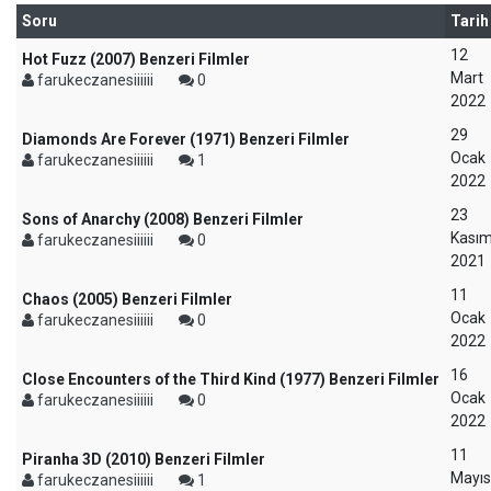
Soru
Tarih
12
Hot Fuzz (2007) Benzeri Filmler
Mart
farukeczanesiiiiii
0
2022
29
Diamonds Are Forever (1971) Benzeri Filmler
Ocak
farukeczanesiiiiii
1
2022
23
Sons of Anarchy (2008) Benzeri Filmler
Kası
farukeczanesiiiiii
0
2021
11
Chaos (2005) Benzeri Filmler
Ocak
farukeczanesiiiiii
0
2022
16
Close Encounters of the Third Kind (1977) Benzeri Filmler
Ocak
farukeczanesiiiiii
0
2022
11
Piranha 3D (2010) Benzeri Filmler
Mayıs
farukeczanesiiiiii
1