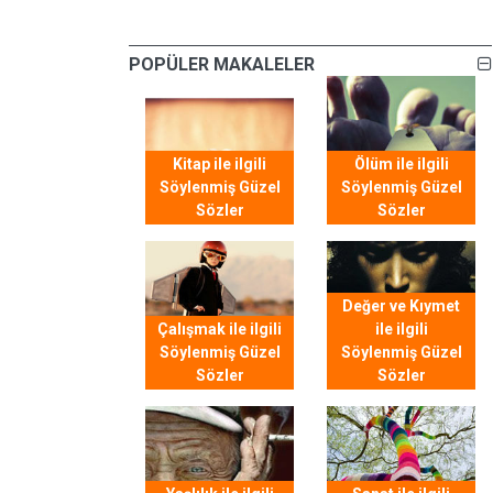
POPÜLER MAKALELER
Kitap ile ilgili
Ölüm ile ilgili
Söylenmiş Güzel
Söylenmiş Güzel
Sözler
Sözler
Değer ve Kıymet
Çalışmak ile ilgili
ile ilgili
Söylenmiş Güzel
Söylenmiş Güzel
Sözler
Sözler