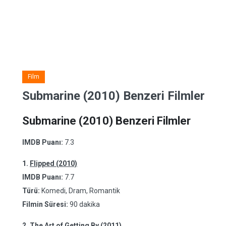
Film
Submarine (2010) Benzeri Filmler
Submarine (2010) Benzeri Filmler
IMDB Puanı:
7.3
1.
Flipped (2010)
IMDB Puanı:
7.7
Türü:
Komedi, Dram, Romantik
Filmin Süresi:
90 dakika
2.
The Art of Getting By (2011)