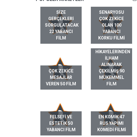
SIZE
SENARYOSU
GERÇEKLERI
ÇOK ZEKICE
SORGULATACAK
OLAN 100
22 YABANCI
YABANCI
FILM
KORKU FILMI
GERÇEK HAYAT
HIKAYELERINDEN
ILHAM
ALINARAK
ÇOK ZEKICE
ÇEKILMIŞ 90
MESAJLAR
MÜKEMMEL
VEREN 50 FILM
FILM
FELSEFI VE
EN KOMIK 47
ESTETIK 50
RUS YAPIMI
YABANCI FILM
KOMEDI FILMI