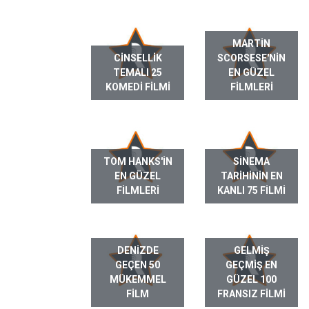
MARTIN
CINSELLIK
SCORSESE'NIN
TEMALI 25
EN GÜZEL
KOMEDI FILMI
FILMLERI
TOM HANKS'IN
SINEMA
EN GÜZEL
TARIHININ EN
FILMLERI
KANLI 75 FILMI
DENIZDE
GELMIŞ
GEÇEN 50
GEÇMIŞ EN
MÜKEMMEL
GÜZEL 100
FILM
FRANSIZ FILMI