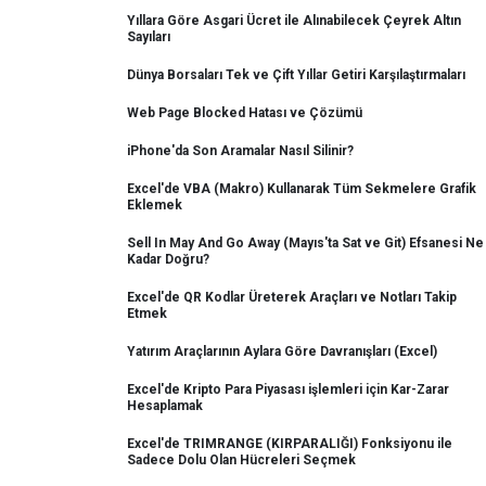
Yıllara Göre Asgari Ücret ile Alınabilecek Çeyrek Altın
Sayıları
Dünya Borsaları Tek ve Çift Yıllar Getiri Karşılaştırmaları
Web Page Blocked Hatası ve Çözümü
iPhone'da Son Aramalar Nasıl Silinir?
Excel'de VBA (Makro) Kullanarak Tüm Sekmelere Grafik
Eklemek
Sell In May And Go Away (Mayıs'ta Sat ve Git) Efsanesi Ne
Kadar Doğru?
Excel'de QR Kodlar Üreterek Araçları ve Notları Takip
Etmek
Yatırım Araçlarının Aylara Göre Davranışları (Excel)
Excel'de Kripto Para Piyasası işlemleri için Kar-Zarar
Hesaplamak
Excel'de TRIMRANGE (KIRPARALIĞI) Fonksiyonu ile
Sadece Dolu Olan Hücreleri Seçmek