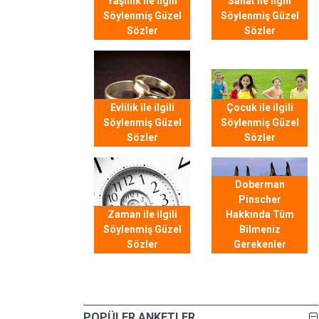
Yaşlılık ile ilgili
Sanat ile ilgili
Söylenmiş Güzel
Söylenmiş Güzel
Sözler
Sözler
Evlilik ile ilgili
Çocuk ile ilgili
Söylenmiş Güzel
Söylenmiş Güzel
Sözler
Sözler
Doberman
Pinscher
Zaman ile ilgili
Hakkında Tüm
Söylenmiş Güzel
Bilmeniz
Sözler
Gerekenler
POPÜLER ANKETLER