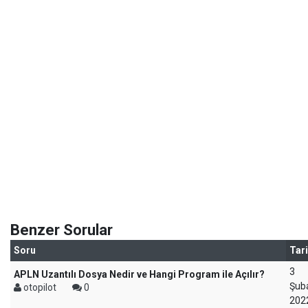
Benzer Sorular
Soru
Tar
3
APLN Uzantılı Dosya Nedir ve Hangi Program ile Açılır?
Şub
otopilot
0
202