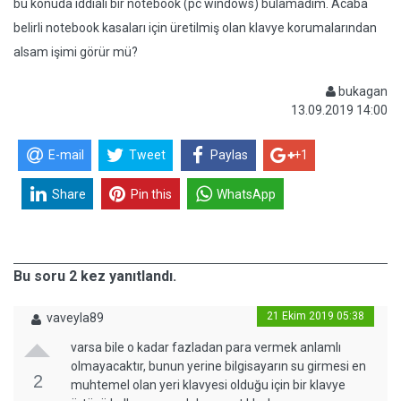
bu konuda iddialı bir notebook (pc windows) bulamadım. Acaba
belirli notebook kasaları için üretilmiş olan klavye korumalarından
alsam işimi görür mü?
bukagan
13.09.2019 14:00
E-mail
Tweet
Paylas
+1
Share
Pin this
WhatsApp
Bu soru 2 kez yanıtlandı.
21 Ekim 2019 05:38
vaveyla89
varsa bile o kadar fazladan para vermek anlamlı
olmayacaktır, bunun yerine bilgisayarın su girmesi en
2
muhtemel olan yeri klavyesi olduğu için bir klavye