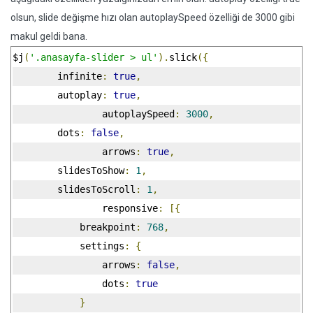
olsun, slide değişme hızı olan autoplaySpeed özelliği de 3000 gibi
makul geldi bana.
$j
(
'.anasayfa-slider > ul'
).
slick
({
        infinite
:
true
,
        autoplay
:
true
,
		autoplaySpeed
:
3000
,
        dots
:
false
,
		arrows
:
true
,
        slidesToShow
:
1
,
        slidesToScroll
:
1
,
		responsive
:
[{
            breakpoint
:
768
,
            settings
:
{
                arrows
:
false
,
                dots
:
true
}