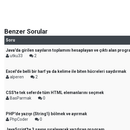
Benzer Sorular
Soru
Java'da girilen sayıların toplamını hesaplayan ve çıktı alan prog
utku33
2
Excel'de belli bir harf ya da kelime ile biten hücreleri saydırmak
alperen
2
CSS'te tek seferde tüm HTML elemanlarını seçmek
BasParmak
0
PHP'de yazıyı (String'i) bölmek ve ayırmak
PhpCoder
0
JavaScript'te 3 sayıyı sıralayarak yazdıran program