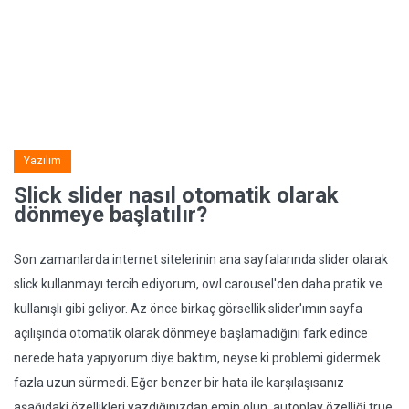
Yazılım
Slick slider nasıl otomatik olarak
dönmeye başlatılır?
Son zamanlarda internet sitelerinin ana sayfalarında slider olarak
slick kullanmayı tercih ediyorum, owl carousel'den daha pratik ve
kullanışlı gibi geliyor. Az önce birkaç görsellik slider'ımın sayfa
açılışında otomatik olarak dönmeye başlamadığını fark edince
nerede hata yapıyorum diye baktım, neyse ki problemi gidermek
fazla uzun sürmedi. Eğer benzer bir hata ile karşılaşısanız
aşağıdaki özellikleri yazdığınızdan emin olun. autoplay özelliği true