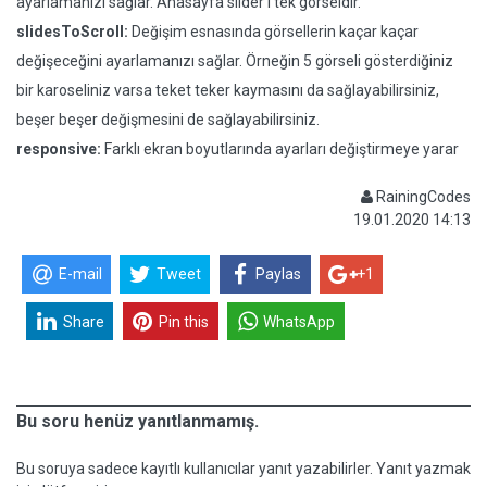
ayarlamanızı sağlar. Anasayfa slider'ı tek görseldir.
slidesToScroll:
Değişim esnasında görsellerin kaçar kaçar
değişeceğini ayarlamanızı sağlar. Örneğin 5 görseli gösterdiğiniz
bir karoseliniz varsa teket teker kaymasını da sağlayabilirsiniz,
beşer beşer değişmesini de sağlayabilirsiniz.
responsive:
Farklı ekran boyutlarında ayarları değiştirmeye yarar
RainingCodes
19.01.2020 14:13
E-mail
Tweet
Paylas
+1
Share
Pin this
WhatsApp
Bu soru henüz yanıtlanmamış.
Bu soruya sadece kayıtlı kullanıcılar yanıt yazabilirler. Yanıt yazmak