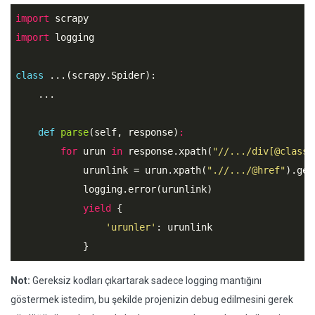
import
import
 logging

class
 ...
(scrapy.Spider)
:
    ...

def
parse
(self, response)
:
for
 urun 
in
 response.xpath(
"//.../div[@class=
            urunlink = urun.xpath(
".//.../@href"
).get(
            logging.error(urunlink)

yield
 {

'urunler'
: urunlink 

Not:
Gereksiz kodları çıkartarak sadece logging mantığını
göstermek istedim, bu şekilde projenizin debug edilmesini gerek