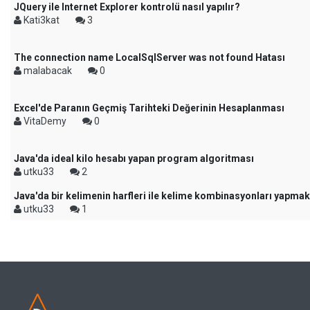
JQuery ile Internet Explorer kontrolü nasıl yapılır?
Kati3kat
3
The connection name LocalSqlServer was not found Hatası
malabacak
0
Excel'de Paranın Geçmiş Tarihteki Değerinin Hesaplanması
VitaDemy
0
Java'da ideal kilo hesabı yapan program algoritması
utku33
2
Java'da bir kelimenin harfleri ile kelime kombinasyonları yapmak
utku33
1