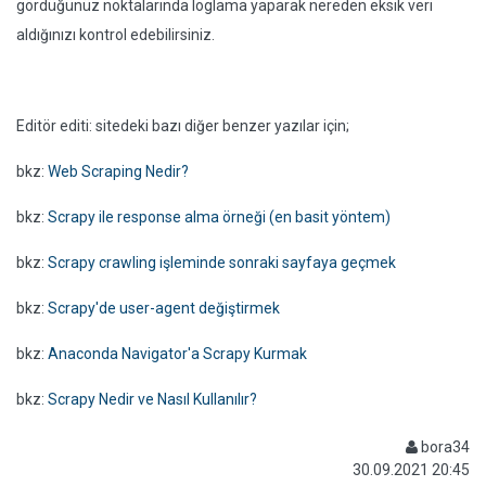
gördüğünüz noktalarında loglama yaparak nereden eksik veri
aldığınızı kontrol edebilirsiniz.
Editör editi: sitedeki bazı diğer benzer yazılar için;
bkz:
Web Scraping Nedir?
bkz:
Scrapy ile response alma örneği (en basit yöntem)
bkz:
Scrapy crawling işleminde sonraki sayfaya geçmek
bkz:
Scrapy'de user-agent değiştirmek
bkz:
Anaconda Navigator'a Scrapy Kurmak
bkz:
Scrapy Nedir ve Nasıl Kullanılır?
bora34
30.09.2021 20:45