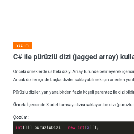
Yazılım
C# ile pürüzlü dizi (jagged array) kul
Önceki örneklerde üstteki diziyi Array türünde belirleyerek içerisin
Ancak diziler içinde başka diziler saklayabilmek için önerilen yönt
Pürüzlü diziler, yan yana birden fazla köşeli parantez ile dizi bildiri
Örnek:
İçerisinde 3 adet tamsayı dizisi saklayan bir dizi (pürüzlü 
Çözüm:
int
[][] puruzluDizi = 
new
int
[
3
][];