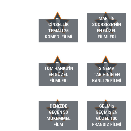
MARTIN
CINSELLIK
SCORSESE'NIN
TEMALI 25
EN GÜZEL
KOMEDI FILMI
FILMLERI
TOM HANKS'IN
SINEMA
EN GÜZEL
TARIHININ EN
FILMLERI
KANLI 75 FILMI
DENIZDE
GELMIŞ
GEÇEN 50
GEÇMIŞ EN
MÜKEMMEL
GÜZEL 100
FILM
FRANSIZ FILMI