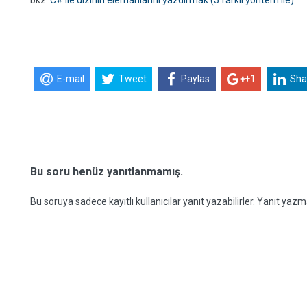
bkz:
C# ile dizinin elemanlarını yazdırmak (5 farklı yöntem ile)
E-mail
Tweet
Paylas
+1
Sha
Bu soru henüz yanıtlanmamış.
Bu soruya sadece kayıtlı kullanıcılar yanıt yazabilirler. Yanıt yazma