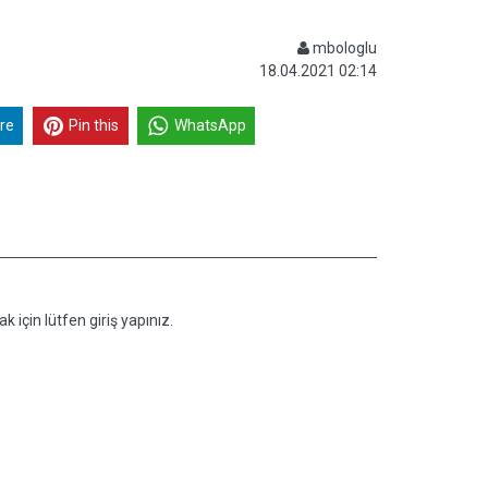
mbologlu
18.04.2021 02:14
re
Pin this
WhatsApp
k için lütfen giriş yapınız.