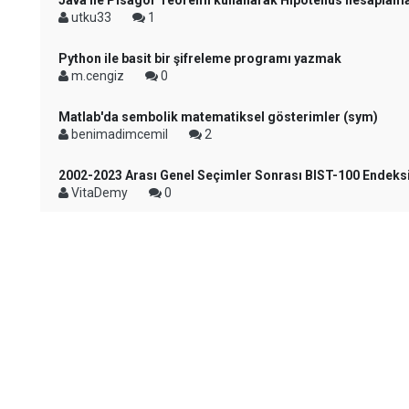
Java ile Pisagor Teoremi kullanarak Hipotenüs hesaplam
utku33
1
Python ile basit bir şifreleme programı yazmak
m.cengiz
0
Matlab'da sembolik matematiksel gösterimler (sym)
benimadimcemil
2
2002-2023 Arası Genel Seçimler Sonrası BIST-100 Endeks
VitaDemy
0