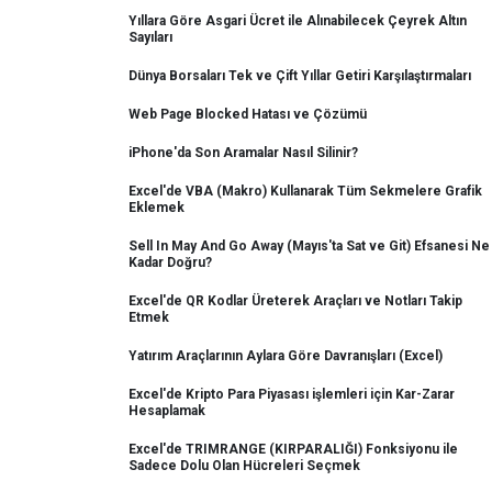
Yıllara Göre Asgari Ücret ile Alınabilecek Çeyrek Altın
Sayıları
Dünya Borsaları Tek ve Çift Yıllar Getiri Karşılaştırmaları
Web Page Blocked Hatası ve Çözümü
iPhone'da Son Aramalar Nasıl Silinir?
Excel'de VBA (Makro) Kullanarak Tüm Sekmelere Grafik
Eklemek
Sell In May And Go Away (Mayıs'ta Sat ve Git) Efsanesi Ne
Kadar Doğru?
Excel'de QR Kodlar Üreterek Araçları ve Notları Takip
Etmek
Yatırım Araçlarının Aylara Göre Davranışları (Excel)
Excel'de Kripto Para Piyasası işlemleri için Kar-Zarar
Hesaplamak
Excel'de TRIMRANGE (KIRPARALIĞI) Fonksiyonu ile
Sadece Dolu Olan Hücreleri Seçmek