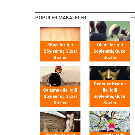
POPÜLER MAKALELER
Kitap ile ilgili
Ölüm ile ilgili
Söylenmiş Güzel
Söylenmiş Güzel
Sözler
Sözler
Değer ve Kıymet
Çalışmak ile ilgili
ile ilgili
Söylenmiş Güzel
Söylenmiş Güzel
Sözler
Sözler