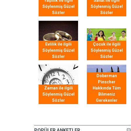
Yaşlılık ile ilgili
Sanat ile ilgili
Söylenmiş Güzel
Söylenmiş Güzel
Sözler
Sözler
Evlilik ile ilgili
Çocuk ile ilgili
Söylenmiş Güzel
Söylenmiş Güzel
Sözler
Sözler
Doberman
Pinscher
Zaman ile ilgili
Hakkında Tüm
Söylenmiş Güzel
Bilmeniz
Sözler
Gerekenler
POPÜLER ANKETLER