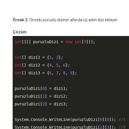
Örnek 2:
Önceki pürüzlü dizinin altında üç adet dizi ekleyin
Çözüm:
int
[][] puruzluDizi = 
new
int
[
3
][];

int
[] dizi1 = {
1
, 
2
int
[] dizi2 = {
4
, 
5
, 
6
int
[] dizi3 = {
6
, 
7
, 
8
, 
9
};

puruzluDizi[
0
] = dizi1;

puruzluDizi[
1
] = dizi2;

puruzluDizi[
2
] = dizi3;

System.Console.WriteLine(puruzluDizi[
0
][
0
]); 
//1
System.Console.WriteLine(puruzluDizi[
2
][
3
]); 
//9