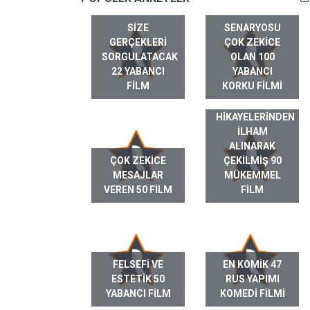
SIZE
SENARYOSU
GERÇEKLERI
ÇOK ZEKICE
SORGULATACAK
OLAN 100
22 YABANCI
YABANCI
FILM
KORKU FILMI
GERÇEK HAYAT
HIKAYELERINDEN
ILHAM
ALINARAK
ÇOK ZEKICE
ÇEKILMIŞ 90
MESAJLAR
MÜKEMMEL
VEREN 50 FILM
FILM
FELSEFI VE
EN KOMIK 47
ESTETIK 50
RUS YAPIMI
YABANCI FILM
KOMEDI FILMI