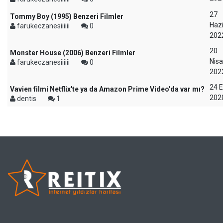
27
Tommy Boy (1995) Benzeri Filmler
Haz
farukeczanesiiiiii
0
202
20
Monster House (2006) Benzeri Filmler
Nis
farukeczanesiiiiii
0
202
24 E
Vavien filmi Netflix'te ya da Amazon Prime Video'da var mı?
202
dentis
1