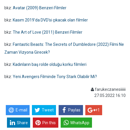
bkz:
Avatar (2009) Benzeri Filmler
bkz:
Kasım 2019'da DVD'si çıkacak olan filmler
bkz:
The Art of Love (2011) Benzeri Filmler
bkz:
Fantastic Beasts: The Secrets of Dumbledore (2022) Filmi Ne
Zaman Vizyona Girecek?
bkz:
Kadınların baş rolde olduğu korku filmleri
bkz:
Yeni Avengers Filminde Tony Stark Olabilir Mi?
farukeczanesiiiiii
27.05.2022 16:10
E-mail
Tweet
Paylas
+1
Share
Pin this
WhatsApp