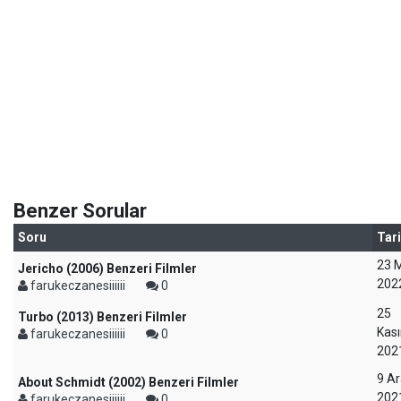
Benzer Sorular
Soru
Tar
23 
Jericho (2006) Benzeri Filmler
202
farukeczanesiiiiii
0
25
Turbo (2013) Benzeri Filmler
Kas
farukeczanesiiiiii
0
202
9 Ar
About Schmidt (2002) Benzeri Filmler
202
farukeczanesiiiiii
0