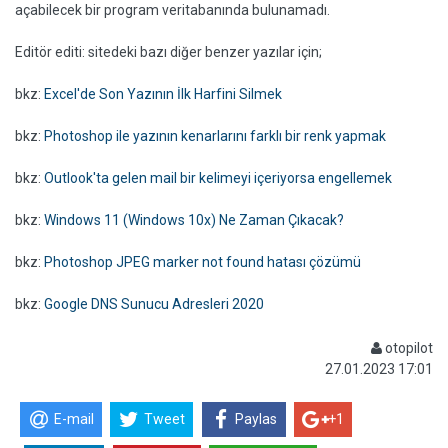
açabilecek bir program veritabanında bulunamadı.
Editör editi: sitedeki bazı diğer benzer yazılar için;
bkz:
Excel'de Son Yazının İlk Harfini Silmek
bkz:
Photoshop ile yazının kenarlarını farklı bir renk yapmak
bkz:
Outlook'ta gelen mail bir kelimeyi içeriyorsa engellemek
bkz:
Windows 11 (Windows 10x) Ne Zaman Çıkacak?
bkz:
Photoshop JPEG marker not found hatası çözümü
bkz:
Google DNS Sunucu Adresleri 2020
otopilot
27.01.2023 17:01
E-mail
Tweet
Paylas
+1