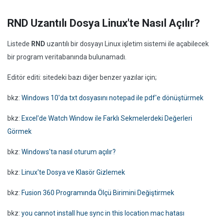
RND Uzantılı Dosya Linux'te Nasıl Açılır?
Listede
RND
uzantılı bir dosyayı Linux işletim sistemi ile açabilecek
bir program veritabanında bulunamadı.
Editör editi: sitedeki bazı diğer benzer yazılar için;
bkz:
Windows 10'da txt dosyasını notepad ile pdf'e dönüştürmek
bkz:
Excel'de Watch Window ile Farklı Sekmelerdeki Değerleri
Görmek
bkz:
Windows'ta nasıl oturum açılır?
bkz:
Linux'te Dosya ve Klasör Gizlemek
bkz:
Fusion 360 Programında Ölçü Birimini Değiştirmek
bkz:
you cannot install hue sync in this location mac hatası