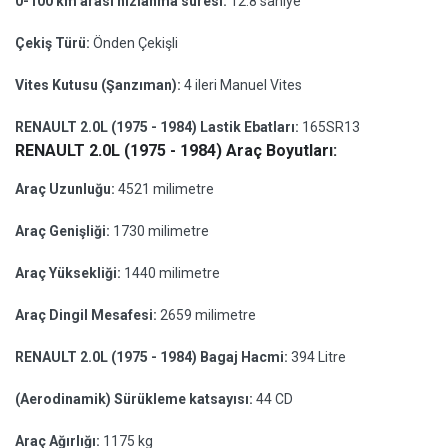
0-100 km arası hızlanma süresi:
12.8 saniye
Çekiş Türü:
Önden Çekişli
Vites Kutusu (Şanzıman):
4 ileri Manuel Vites
RENAULT 2.0L (1975 - 1984) Lastik Ebatları:
165SR13
RENAULT 2.0L (1975 - 1984) Araç Boyutları:
Araç Uzunluğu:
4521 milimetre
Araç Genişliği:
1730 milimetre
Araç Yüksekliği:
1440 milimetre
Araç Dingil Mesafesi:
2659 milimetre
RENAULT 2.0L (1975 - 1984) Bagaj Hacmi:
394 Litre
(Aerodinamik) Sürükleme katsayısı:
44 CD
Araç Ağırlığı:
1175 kg