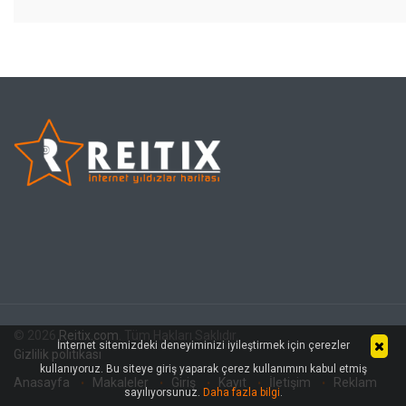
© 2026
Reitix.com
. Tüm Hakları Saklıdır.
İnternet sitemizdeki deneyiminizi iyileştirmek için çerezler
Gizlilik politikası
kullanıyoruz. Bu siteye giriş yaparak çerez kullanımını kabul etmiş
Anasayfa
Makaleler
Giriş
Kayıt
İletişim
Reklam
sayılıyorsunuz.
Daha fazla bilgi
.