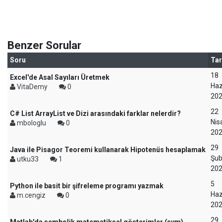
Benzer Sorular
Soru
Tar
18
Excel'de Asal Sayıları Üretmek
Haz
VitaDemy
0
20
22
C# List ArrayList ve Dizi arasındaki farklar nelerdir?
Nis
mbologlu
0
20
29
Java ile Pisagor Teoremi kullanarak Hipotenüs hesaplamak
Şub
utku33
1
20
5
Python ile basit bir şifreleme programı yazmak
Haz
m.cengiz
0
20
29