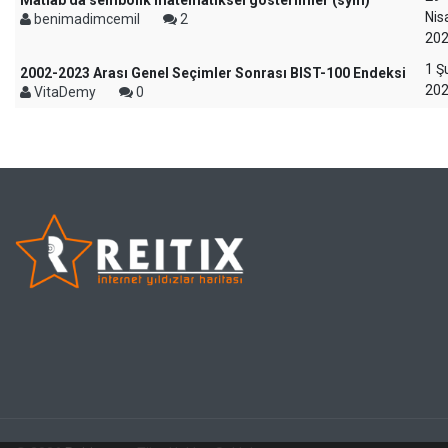
Matlab'da sembolik matematiksel gösterimler (sym)
Nis
benimadimcemil
2
20
1 Ş
2002-2023 Arası Genel Seçimler Sonrası BIST-100 Endeksi
20
VitaDemy
0