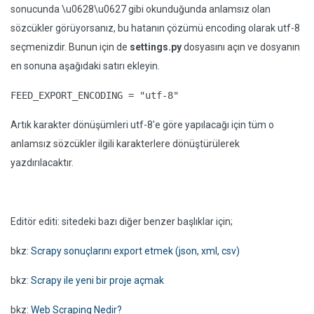
sonucunda \u0628\u0627 gibi okunduğunda anlamsız olan
sözcükler görüyorsanız, bu hatanın çözümü encoding olarak utf-8
seçmenizdir. Bunun için de
settings.py
dosyasını açın ve dosyanın
en sonuna aşağıdaki satırı ekleyin.
FEED_EXPORT_ENCODING = "utf-8"
Artık karakter dönüşümleri utf-8'e göre yapılacağı için tüm o
anlamsız sözcükler ilgili karakterlere dönüştürülerek
yazdırılacaktır.
Editör editi: sitedeki bazı diğer benzer başlıklar için;
bkz:
Scrapy sonuçlarını export etmek (json, xml, csv)
bkz:
Scrapy ile yeni bir proje açmak
bkz:
Web Scraping Nedir?