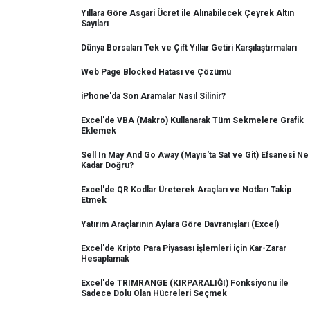
Yıllara Göre Asgari Ücret ile Alınabilecek Çeyrek Altın
Sayıları
Dünya Borsaları Tek ve Çift Yıllar Getiri Karşılaştırmaları
Web Page Blocked Hatası ve Çözümü
iPhone'da Son Aramalar Nasıl Silinir?
Excel'de VBA (Makro) Kullanarak Tüm Sekmelere Grafik
Eklemek
Sell In May And Go Away (Mayıs'ta Sat ve Git) Efsanesi Ne
Kadar Doğru?
Excel'de QR Kodlar Üreterek Araçları ve Notları Takip
Etmek
Yatırım Araçlarının Aylara Göre Davranışları (Excel)
Excel'de Kripto Para Piyasası işlemleri için Kar-Zarar
Hesaplamak
Excel'de TRIMRANGE (KIRPARALIĞI) Fonksiyonu ile
Sadece Dolu Olan Hücreleri Seçmek