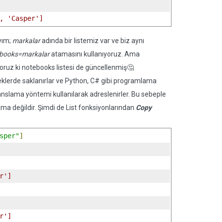
, 'Casper']
yım;
markalar
adında bir listemiz var ve biz aynı
books=markalar
atamasını kullanıyoruz. Ama
oruz ki notebooks listesi de güncellenmiş🤔
lleklerde saklanırlar ve Python, C# gibi programlama
eranslama yöntemi kullanılarak adreslenirler. Bu sebeple
lama değildir. Şimdi de List fonksiyonlarından
Copy
sper"
]
r']
r']