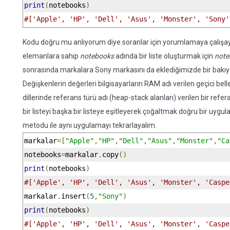
print
(
notebooks
)
#['Apple', 'HP', 'Dell', 'Asus', 'Monster', 'Sony'
Kodu doğru mu anlıyorum diye soranlar için yorumlamaya çalışa
elemanlara sahip
notebooks
adında bir liste oluşturmak için
note
sonrasında markalara Sony markasını da eklediğimizde bir bakıy
Değişkenlerin değerleri bilgisayarların RAM adı verilen geçici be
dillerinde referans türü adı (heap-stack alanları) verilen bir ref
bir listeyi başka bir listeye eşitleyerek çoğaltmak doğru bir uygu
metodu ile aynı uygulamayı tekrarlayalım.
markalar
=[
"Apple"
,
"HP"
,
"Dell"
,
"Asus"
,
"Monster"
,
"Ca
notebooks
=
markalar
.
copy
()
print
(
notebooks
)
#['Apple', 'HP', 'Dell', 'Asus', 'Monster', 'Caspe
markalar
.
insert
(
5
,
"Sony"
)
print
(
notebooks
)
#['Apple', 'HP', 'Dell', 'Asus', 'Monster', 'Caspe