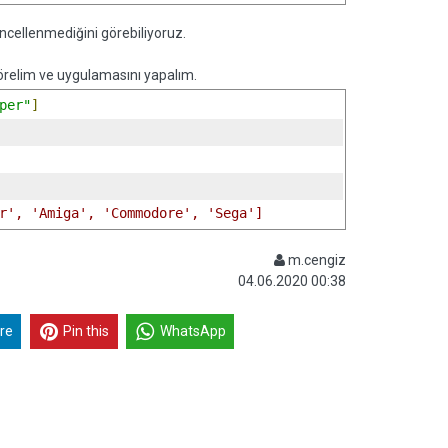
üncellenmediğini görebiliyoruz.
görelim ve uygulamasını yapalım.
per"
]
r', 'Amiga', 'Commodore', 'Sega']
m.cengiz
04.06.2020 00:38
re
Pin this
WhatsApp