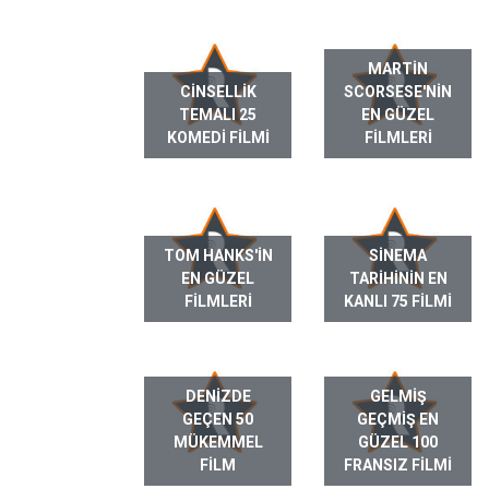
MARTIN
CINSELLIK
SCORSESE'NIN
TEMALI 25
EN GÜZEL
KOMEDI FILMI
FILMLERI
TOM HANKS'IN
SINEMA
EN GÜZEL
TARIHININ EN
FILMLERI
KANLI 75 FILMI
DENIZDE
GELMIŞ
GEÇEN 50
GEÇMIŞ EN
MÜKEMMEL
GÜZEL 100
FILM
FRANSIZ FILMI