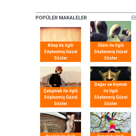
POPÜLER MAKALELER
Kitap ile ilgili
Ölüm ile ilgili
Söylenmiş Güzel
Söylenmiş Güzel
Sözler
Sözler
Değer ve Kıymet
Çalışmak ile ilgili
ile ilgili
Söylenmiş Güzel
Söylenmiş Güzel
Sözler
Sözler