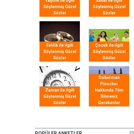
Yaşlılık ile ilgili
Sanat ile ilgili
Söylenmiş Güzel
Söylenmiş Güzel
Sözler
Sözler
Evlilik ile ilgili
Çocuk ile ilgili
Söylenmiş Güzel
Söylenmiş Güzel
Sözler
Sözler
Doberman
Pinscher
Zaman ile ilgili
Hakkında Tüm
Söylenmiş Güzel
Bilmeniz
Sözler
Gerekenler
POPÜLER ANKETLER