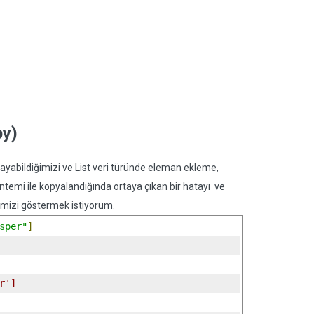
py)
layabildiğimizi ve List veri türünde eleman ekleme,
öntemi ile kopyalandığında ortaya çıkan bir hatayı ve
imizi göstermek istiyorum.
sper"
]
r']