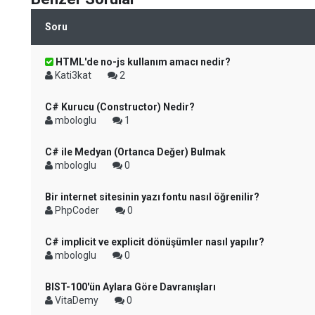
Soru
HTML'de no-js kullanım amacı nedir?
Kati3kat
2
C# Kurucu (Constructor) Nedir?
mbologlu
1
C# ile Medyan (Ortanca Değer) Bulmak
mbologlu
0
Bir internet sitesinin yazı fontu nasıl öğrenilir?
PhpCoder
0
C# implicit ve explicit dönüşümler nasıl yapılır?
mbologlu
0
BIST-100'ün Aylara Göre Davranışları
VitaDemy
0