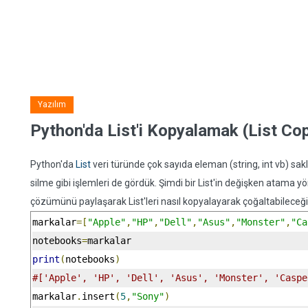
Yazılım
Python'da List'i Kopyalamak (List Co
Python'da
List
veri türünde çok sayıda eleman (string, int vb) sak
silme gibi işlemleri de gördük. Şimdi bir List'in değişken atama y
çözümünü paylaşarak List'leri nasıl kopyalayarak çoğaltabileceğ
markalar
=[
"Apple"
,
"HP"
,
"Dell"
,
"Asus"
,
"Monster"
,
"Ca
notebooks
=
markalar
print
(
notebooks
)
#['Apple', 'HP', 'Dell', 'Asus', 'Monster', 'Caspe
markalar
.
insert
(
5
,
"Sony"
)