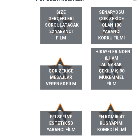
SIZE
SENARYOSU
GERÇEKLERI
ÇOK ZEKICE
SORGULATACAK
OLAN 100
22 YABANCI
YABANCI
FILM
KORKU FILMI
GERÇEK HAYAT
HIKAYELERINDEN
ILHAM
ALINARAK
ÇOK ZEKICE
ÇEKILMIŞ 90
MESAJLAR
MÜKEMMEL
VEREN 50 FILM
FILM
FELSEFI VE
EN KOMIK 47
ESTETIK 50
RUS YAPIMI
YABANCI FILM
KOMEDI FILMI