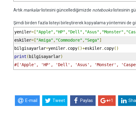
Artık
markalar
listesini güncellediğimizde
notebooks
listesinin g
Şimdi birden fazla listeyi birleştirerek kopyalama yöntemini de 
yeniler
=[
"Apple"
,
"HP"
,
"Dell"
,
"Asus"
,
"Monster"
,
"Cas
eskiler
=[
"Amiga"
,
"Commodore"
,
"Sega"
]
bilgisayarlar
=
yeniler
.
copy
()+
eskiler
.
copy
()
print
(
bilgisayarlar
)
#['Apple', 'HP', 'Dell', 'Asus', 'Monster', 'Caspe
E-mail
Tweet
Paylas
+1
Sha