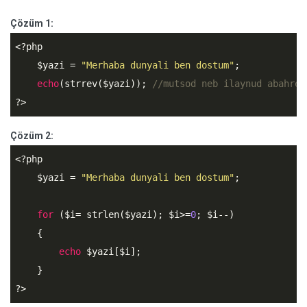
Çözüm 1:
<?php
$yazi
 = 
"Merhaba dunyali ben dostum"
;

echo
(strrev(
$yazi
)); 
//mutsod neb ilaynud abahreM
?>
Çözüm 2:
<?php
$yazi
 = 
"Merhaba dunyali ben dostum"
;

for
 (
$i
= strlen(
$yazi
); 
$i
>=
0
; 
$i
--)

    {

echo
$yazi
[
$i
];

?>