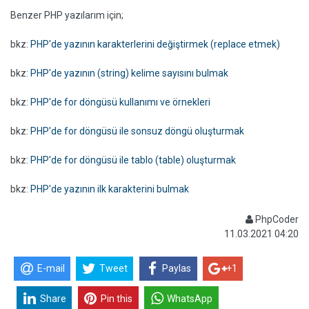
Benzer PHP yazılarım için;
bkz:
PHP'de yazının karakterlerini değiştirmek (replace etmek)
bkz:
PHP'de yazının (string) kelime sayısını bulmak
bkz:
PHP'de for döngüsü kullanımı ve örnekleri
bkz:
PHP'de for döngüsü ile sonsuz döngü oluşturmak
bkz:
PHP'de for döngüsü ile tablo (table) oluşturmak
bkz:
PHP'de yazının ilk karakterini bulmak
PhpCoder
11.03.2021 04:20
E-mail
Tweet
Paylas
+1
Share
Pin this
WhatsApp