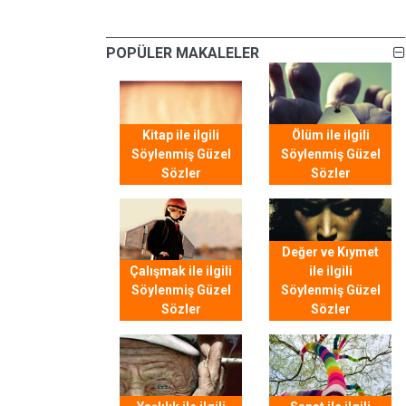
POPÜLER MAKALELER
Kitap ile ilgili
Ölüm ile ilgili
Söylenmiş Güzel
Söylenmiş Güzel
Sözler
Sözler
Değer ve Kıymet
Çalışmak ile ilgili
ile ilgili
Söylenmiş Güzel
Söylenmiş Güzel
Sözler
Sözler