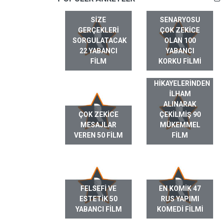
SIZE
SENARYOSU
GERÇEKLERI
ÇOK ZEKICE
SORGULATACAK
OLAN 100
22 YABANCI
YABANCI
FILM
KORKU FILMI
GERÇEK HAYAT
HIKAYELERINDEN
ILHAM
ALINARAK
ÇOK ZEKICE
ÇEKILMIŞ 90
MESAJLAR
MÜKEMMEL
VEREN 50 FILM
FILM
FELSEFI VE
EN KOMIK 47
ESTETIK 50
RUS YAPIMI
YABANCI FILM
KOMEDI FILMI