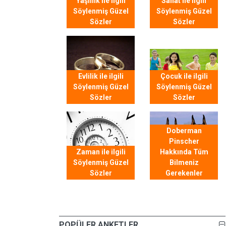
Yaşlılık ile ilgili
Sanat ile ilgili
Söylenmiş Güzel
Söylenmiş Güzel
Sözler
Sözler
Evlilik ile ilgili
Çocuk ile ilgili
Söylenmiş Güzel
Söylenmiş Güzel
Sözler
Sözler
Doberman
Pinscher
Zaman ile ilgili
Hakkında Tüm
Söylenmiş Güzel
Bilmeniz
Sözler
Gerekenler
POPÜLER ANKETLER