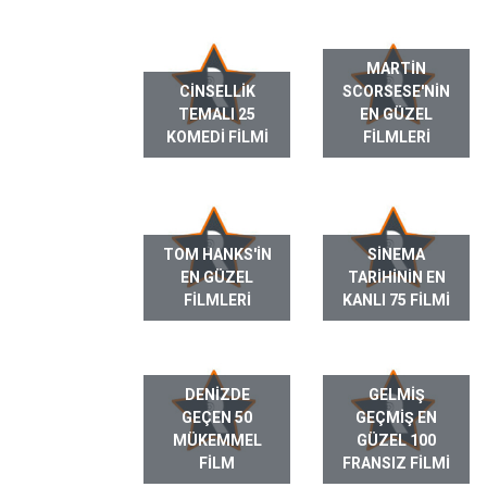
MARTIN
CINSELLIK
SCORSESE'NIN
TEMALI 25
EN GÜZEL
KOMEDI FILMI
FILMLERI
TOM HANKS'IN
SINEMA
EN GÜZEL
TARIHININ EN
FILMLERI
KANLI 75 FILMI
DENIZDE
GELMIŞ
GEÇEN 50
GEÇMIŞ EN
MÜKEMMEL
GÜZEL 100
FILM
FRANSIZ FILMI