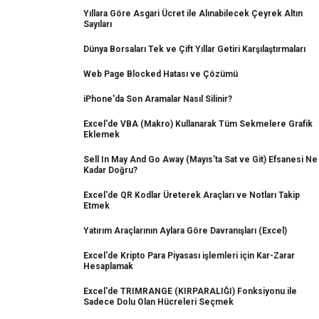
Yıllara Göre Asgari Ücret ile Alınabilecek Çeyrek Altın
Sayıları
Dünya Borsaları Tek ve Çift Yıllar Getiri Karşılaştırmaları
Web Page Blocked Hatası ve Çözümü
iPhone'da Son Aramalar Nasıl Silinir?
Excel'de VBA (Makro) Kullanarak Tüm Sekmelere Grafik
Eklemek
Sell In May And Go Away (Mayıs'ta Sat ve Git) Efsanesi Ne
Kadar Doğru?
Excel'de QR Kodlar Üreterek Araçları ve Notları Takip
Etmek
Yatırım Araçlarının Aylara Göre Davranışları (Excel)
Excel'de Kripto Para Piyasası işlemleri için Kar-Zarar
Hesaplamak
Excel'de TRIMRANGE (KIRPARALIĞI) Fonksiyonu ile
Sadece Dolu Olan Hücreleri Seçmek