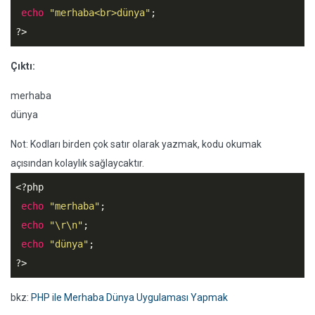
echo
"merhaba<br>dünya"
?>
Çıktı:
merhaba
dünya
Not: Kodları birden çok satır olarak yazmak, kodu okumak
açısından kolaylık sağlaycaktır.
<?php
echo
"merhaba"
;

echo
"\r\n"
;

echo
"dünya"
?>
bkz:
PHP ile Merhaba Dünya Uygulaması Yapmak