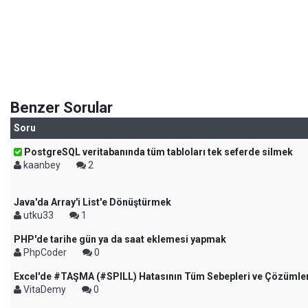
Benzer Sorular
Soru
PostgreSQL veritabanında tüm tabloları tek seferde silmek
kaanbey
2
Java'da Array'i List'e Dönüştürmek
utku33
1
PHP'de tarihe gün ya da saat eklemesi yapmak
PhpCoder
0
Excel'de #TAŞMA (#SPILL) Hatasının Tüm Sebepleri ve Çözümler
VitaDemy
0