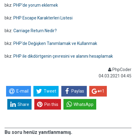
bkz:
PHP'de yorum eklemek
bkz:
PHP Escape Karakterleri Listesi
bkz:
Carriage Return Nedir?
bkz:
PHP'de Değişken Tanımlamak ve Kullanmak
bkz:
PHP ile dikdörtgenin çevresini ve alanını hesaplamak
PhpCoder
04.03.2021 04:45
E-mail
Tweet
Paylas
+1
Share
Pin this
WhatsApp
Bu soru henüz yanıtlanmamış.