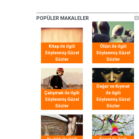
POPÜLER MAKALELER
Kitap ile ilgili
Ölüm ile ilgili
Söylenmiş Güzel
Söylenmiş Güzel
Sözler
Sözler
Değer ve Kıymet
Çalışmak ile ilgili
ile ilgili
Söylenmiş Güzel
Söylenmiş Güzel
Sözler
Sözler