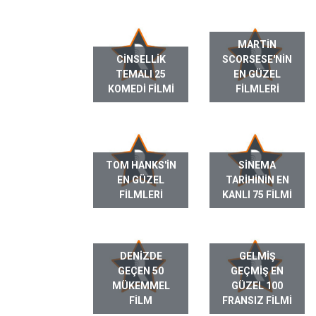
MARTIN
CINSELLIK
SCORSESE'NIN
TEMALI 25
EN GÜZEL
KOMEDI FILMI
FILMLERI
TOM HANKS'IN
SINEMA
EN GÜZEL
TARIHININ EN
FILMLERI
KANLI 75 FILMI
DENIZDE
GELMIŞ
GEÇEN 50
GEÇMIŞ EN
MÜKEMMEL
GÜZEL 100
FILM
FRANSIZ FILMI