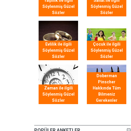
Yaşlılık ile ilgili
Sanat ile ilgili
Söylenmiş Güzel
Söylenmiş Güzel
Sözler
Sözler
Evlilik ile ilgili
Çocuk ile ilgili
Söylenmiş Güzel
Söylenmiş Güzel
Sözler
Sözler
Doberman
Pinscher
Zaman ile ilgili
Hakkında Tüm
Söylenmiş Güzel
Bilmeniz
Sözler
Gerekenler
POPÜLER ANKETLER