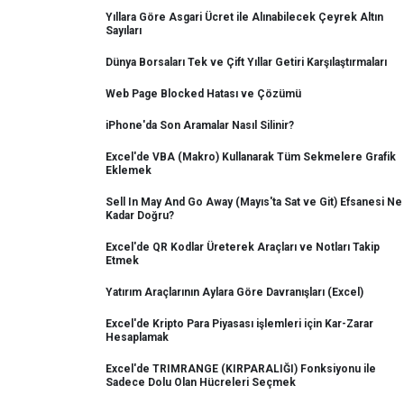
Yıllara Göre Asgari Ücret ile Alınabilecek Çeyrek Altın
Sayıları
Dünya Borsaları Tek ve Çift Yıllar Getiri Karşılaştırmaları
Web Page Blocked Hatası ve Çözümü
iPhone'da Son Aramalar Nasıl Silinir?
Excel'de VBA (Makro) Kullanarak Tüm Sekmelere Grafik
Eklemek
Sell In May And Go Away (Mayıs'ta Sat ve Git) Efsanesi Ne
Kadar Doğru?
Excel'de QR Kodlar Üreterek Araçları ve Notları Takip
Etmek
Yatırım Araçlarının Aylara Göre Davranışları (Excel)
Excel'de Kripto Para Piyasası işlemleri için Kar-Zarar
Hesaplamak
Excel'de TRIMRANGE (KIRPARALIĞI) Fonksiyonu ile
Sadece Dolu Olan Hücreleri Seçmek