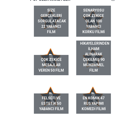
SIZE
SENARYOSU
GERÇEKLERI
ÇOK ZEKICE
SORGULATACAK
OLAN 100
22 YABANCI
YABANCI
FILM
KORKU FILMI
GERÇEK HAYAT
HIKAYELERINDEN
ILHAM
ALINARAK
ÇOK ZEKICE
ÇEKILMIŞ 90
MESAJLAR
MÜKEMMEL
VEREN 50 FILM
FILM
FELSEFI VE
EN KOMIK 47
ESTETIK 50
RUS YAPIMI
YABANCI FILM
KOMEDI FILMI