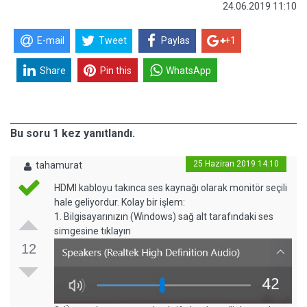
24.06.2019 11:10
E-mail
Tweet
Paylas
+1
Share
Pin this
WhatsApp
Bu soru 1 kez yanıtlandı.
25 Haziran 2019 14:10
tahamurat
HDMI kabloyu takınca ses kaynağı olarak monitör seçili
hale geliyordur. Kolay bir işlem:
1. Bilgisayarınızın (Windows) sağ alt tarafındaki ses
simgesine tıklayın
12