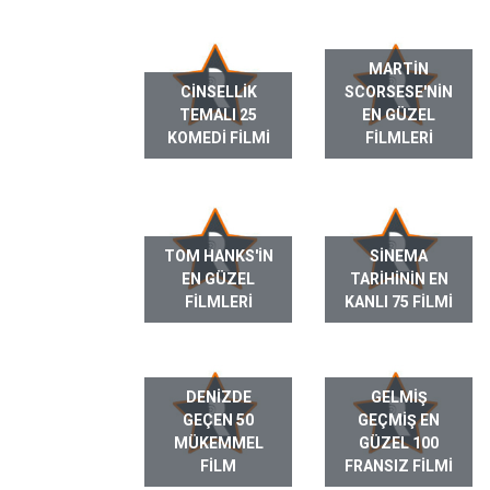
MARTIN
CINSELLIK
SCORSESE'NIN
TEMALI 25
EN GÜZEL
KOMEDI FILMI
FILMLERI
TOM HANKS'IN
SINEMA
EN GÜZEL
TARIHININ EN
FILMLERI
KANLI 75 FILMI
DENIZDE
GELMIŞ
GEÇEN 50
GEÇMIŞ EN
MÜKEMMEL
GÜZEL 100
FILM
FRANSIZ FILMI