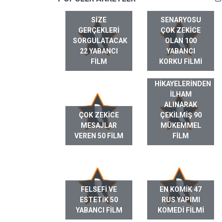
SIZE
SENARYOSU
GERÇEKLERI
ÇOK ZEKICE
SORGULATACAK
OLAN 100
22 YABANCI
YABANCI
FILM
KORKU FILMI
GERÇEK HAYAT
HIKAYELERINDEN
ILHAM
ALINARAK
ÇOK ZEKICE
ÇEKILMIŞ 90
MESAJLAR
MÜKEMMEL
VEREN 50 FILM
FILM
FELSEFI VE
EN KOMIK 47
ESTETIK 50
RUS YAPIMI
YABANCI FILM
KOMEDI FILMI