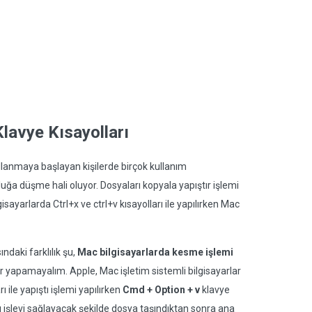
lavye Kısayolları
ullanmaya başlayan kişilerde birçok kullanım
şluğa düşme hali oluyor. Dosyaları kopyala yapıştır işlemi
isayarlarda Ctrl+x ve ctrl+v kısayolları ile yapılırken Mac
daki farklılık şu,
Mac bilgisayarlarda kesme işlemi
r yapamayalım. Apple, Mac işletim sistemli bilgisayarlar
ı ile yapıştı işlemi yapılırken
Cmd + Option + v
klavye
ynı işlevi sağlayacak şekilde dosya taşındıktan sonra ana