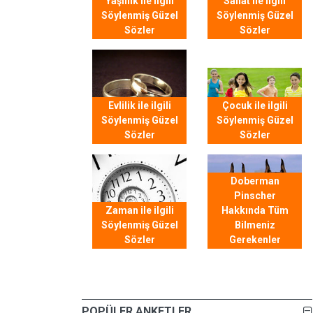
Yaşlılık ile ilgili
Sanat ile ilgili
Söylenmiş Güzel
Söylenmiş Güzel
Sözler
Sözler
Evlilik ile ilgili
Çocuk ile ilgili
Söylenmiş Güzel
Söylenmiş Güzel
Sözler
Sözler
Doberman
Pinscher
Zaman ile ilgili
Hakkında Tüm
Söylenmiş Güzel
Bilmeniz
Sözler
Gerekenler
POPÜLER ANKETLER