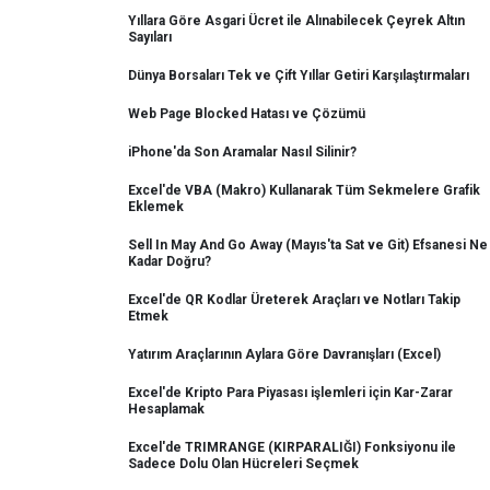
Yıllara Göre Asgari Ücret ile Alınabilecek Çeyrek Altın
Sayıları
Dünya Borsaları Tek ve Çift Yıllar Getiri Karşılaştırmaları
Web Page Blocked Hatası ve Çözümü
iPhone'da Son Aramalar Nasıl Silinir?
Excel'de VBA (Makro) Kullanarak Tüm Sekmelere Grafik
Eklemek
Sell In May And Go Away (Mayıs'ta Sat ve Git) Efsanesi Ne
Kadar Doğru?
Excel'de QR Kodlar Üreterek Araçları ve Notları Takip
Etmek
Yatırım Araçlarının Aylara Göre Davranışları (Excel)
Excel'de Kripto Para Piyasası işlemleri için Kar-Zarar
Hesaplamak
Excel'de TRIMRANGE (KIRPARALIĞI) Fonksiyonu ile
Sadece Dolu Olan Hücreleri Seçmek