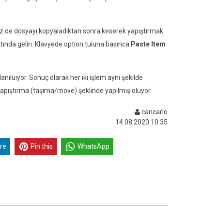
iz de dosyayı kopyaladıktan sonra keserek yapıştırmak
tında gelin. Klavyede option tuiuna basınca
Paste Item
nıluıyor. Sonuç olarak her iki işlem aynı şekilde
apıştırma (taşıma/move) şeklinde yapılmış oluyor.
cancarlo
14.08.2020 10:35
re
Pin this
WhatsApp