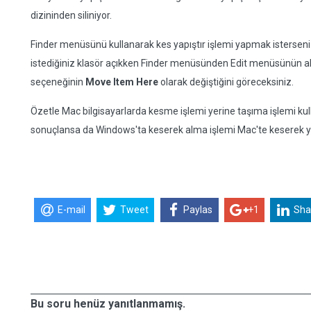
dizininden siliniyor.
Finder menüsünü kullanarak kes yapıştır işlemi yapmak istersen
istediğiniz klasör açıkken Finder menüsünden Edit menüsünün al
seçeneğinin
Move Item Here
olarak değiştiğini göreceksiniz.
Özetle Mac bilgisayarlarda kesme işlemi yerine taşıma işlemi kulla
sonuçlansa da Windows'ta keserek alma işlemi Mac'te keserek y
E-mail
Tweet
Paylas
+1
Sha
Bu soru henüz yanıtlanmamış.