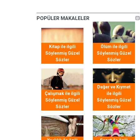
POPÜLER MAKALELER
Kitap ile ilgili
Ölüm ile ilgili
Söylenmiş Güzel
Söylenmiş Güzel
Sözler
Sözler
Değer ve Kıymet
Çalışmak ile ilgili
ile ilgili
Söylenmiş Güzel
Söylenmiş Güzel
Sözler
Sözler