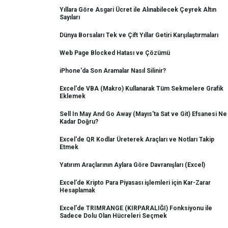
Yıllara Göre Asgari Ücret ile Alınabilecek Çeyrek Altın
Sayıları
Dünya Borsaları Tek ve Çift Yıllar Getiri Karşılaştırmaları
Web Page Blocked Hatası ve Çözümü
iPhone'da Son Aramalar Nasıl Silinir?
Excel'de VBA (Makro) Kullanarak Tüm Sekmelere Grafik
Eklemek
Sell In May And Go Away (Mayıs'ta Sat ve Git) Efsanesi Ne
Kadar Doğru?
Excel'de QR Kodlar Üreterek Araçları ve Notları Takip
Etmek
Yatırım Araçlarının Aylara Göre Davranışları (Excel)
Excel'de Kripto Para Piyasası işlemleri için Kar-Zarar
Hesaplamak
Excel'de TRIMRANGE (KIRPARALIĞI) Fonksiyonu ile
Sadece Dolu Olan Hücreleri Seçmek