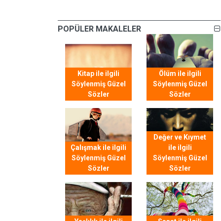
POPÜLER MAKALELER
Kitap ile ilgili
Ölüm ile ilgili
Söylenmiş Güzel
Söylenmiş Güzel
Sözler
Sözler
Değer ve Kıymet
Çalışmak ile ilgili
ile ilgili
Söylenmiş Güzel
Söylenmiş Güzel
Sözler
Sözler