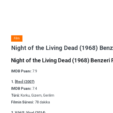
Film
Night of the Living Dead (1968) Benze
Night of the Living Dead (1968) Benzeri 
IMDB Puanı:
7.9
1.
[Rec] (2007)
IMDB Puanı:
7.4
Türü:
Korku, Gizem, Gerilim
Filmin Süresi:
78 dakika
2.
V/H/S: Viral (2014)