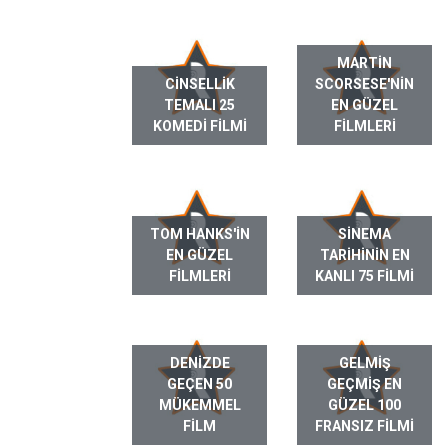
MARTIN
CINSELLIK
SCORSESE'NIN
TEMALI 25
EN GÜZEL
KOMEDI FILMI
FILMLERI
TOM HANKS'IN
SINEMA
EN GÜZEL
TARIHININ EN
FILMLERI
KANLI 75 FILMI
DENIZDE
GELMIŞ
GEÇEN 50
GEÇMIŞ EN
MÜKEMMEL
GÜZEL 100
FILM
FRANSIZ FILMI