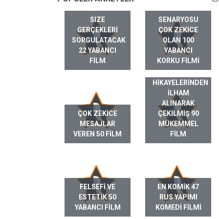
SIZE
SENARYOSU
GERÇEKLERI
ÇOK ZEKICE
SORGULATACAK
OLAN 100
22 YABANCI
YABANCI
FILM
KORKU FILMI
GERÇEK HAYAT
HIKAYELERINDEN
ILHAM
ALINARAK
ÇOK ZEKICE
ÇEKILMIŞ 90
MESAJLAR
MÜKEMMEL
VEREN 50 FILM
FILM
FELSEFI VE
EN KOMIK 47
ESTETIK 50
RUS YAPIMI
YABANCI FILM
KOMEDI FILMI