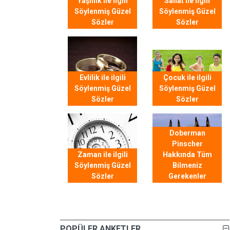
Yaşlılık ile ilgili
Sanat ile ilgili
Söylenmiş Güzel
Söylenmiş Güzel
Sözler
Sözler
Evlilik ile ilgili
Çocuk ile ilgili
Söylenmiş Güzel
Söylenmiş Güzel
Sözler
Sözler
Doberman
Pinscher
Zaman ile ilgili
Hakkında Tüm
Söylenmiş Güzel
Bilmeniz
Sözler
Gerekenler
POPÜLER ANKETLER