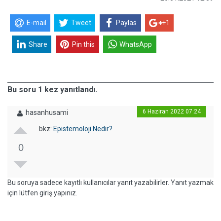
E-mail
Tweet
Paylas
+1
Share
Pin this
WhatsApp
Bu soru 1 kez yanıtlandı.
6 Haziran 2022 07:24
hasanhusami
bkz:
Epistemoloji Nedir?
0
Bu soruya sadece kayıtlı kullanıcılar yanıt yazabilirler. Yanıt yazmak
için lütfen giriş yapınız.