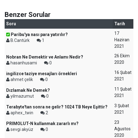
Benzer Sorular
Soru
Tarih
17
Paribu'ya nası para yatırılır?
Haziran
B.Cantürk
1
2021
26 Ekim
Nobran Ne Demektir ve Anlamı Nedir?
2020
hasanhusami
0
16 Şubat
ingilizce taziye mesajları örnekleri
2021
ahmet çelik
0
11 Şubat
Dızlamak Ne Demek?
2021
yilmazumut
0
3 Şubat
Terabyte'tan sonra ne gelir? 1024 TB Neye Eşittir?
2021
aphex_twin
2
23
PRIMOLUT-N kullanmak zararlı mı?
Ağustos
sevgi akyüz
0
2020