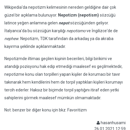
Wikipedia'da nepotizm kelimesinin nereden geldiğine dair çok
güzel bir açıklama bulunuyor.
Nepotizm (nepotism)
sözcüğü
latince yeğen anlamına gelen
nepot
sözcüğünden geliyor.
İtalyanca'da bu sözcüğün karşılığı
nepotismo
ve İngilizce'de de
nephew
. Nepotizm, TDK tarafından da arkadaş ya da akraba
kayırma şeklinde açıklanmaktadır.
Nepotizmde iltimas geçilen kişinin becerileri, bilgi birikimi ve
atandığı pozisyonu hak edip etmediği maalesef es geçilmektedir,
nepotizme konu olan torpilleri yapan kişiler de korumacı bir tavır
takınarak hem kendilerini hem de torpil yaptıkları kişileri korumayı
tercih ederler. Haksız bir biçimde torpil yaptığını itiraf eden yetki
sahiplerini görmek maalesef mümkün olmamaktadır.
Not: benzer bir diğer konu için bkz: Favoritizm
hasanhusami
26.01.2021 12:59