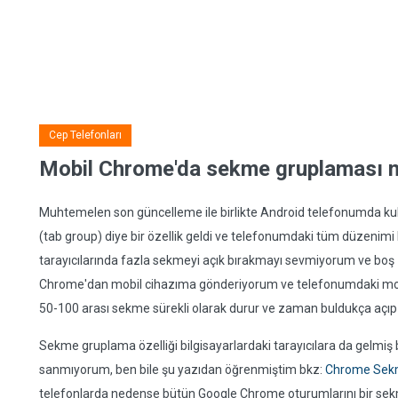
Cep Telefonları
Mobil Chrome'da sekme gruplaması nas
Muhtemelen son güncelleme ile birlikte Android telefonumda
(tab group) diye bir özellik geldi ve telefonumdaki tüm düzenimi
tarayıcılarında fazla sekmeyi açık bırakmayı sevmiyorum ve bo
Chrome'dan mobil cihazıma gönderiyorum ve telefonumdaki mo
50-100 arası sekme sürekli olarak durur ve zaman buldukça açıp
Sekme gruplama özelliği bilgisayarlardaki tarayıcılara da gelmiş 
sanmıyorum, ben bile şu yazıdan öğrenmiştim bkz:
Chrome Sekme
telefonlarda nedense bütün Google Chrome oturumlarını bir sekme