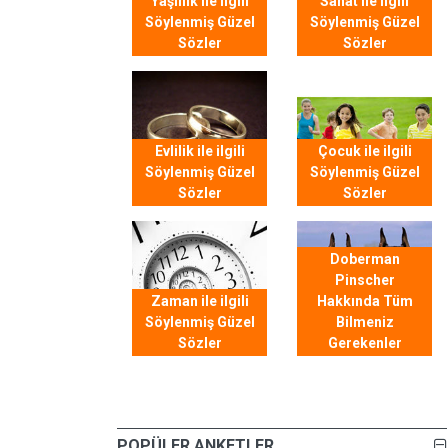
Yaşlılık ile ilgili
Sanat ile ilgili
Söylenmiş Güzel
Söylenmiş Güzel
Sözler
Sözler
Evlilik ile ilgili
Çocuk ile ilgili
Söylenmiş Güzel
Söylenmiş Güzel
Sözler
Sözler
Doberman
Pinscher
Zaman ile ilgili
Hakkında Tüm
Söylenmiş Güzel
Bilmeniz
Sözler
Gerekenler
POPÜLER ANKETLER