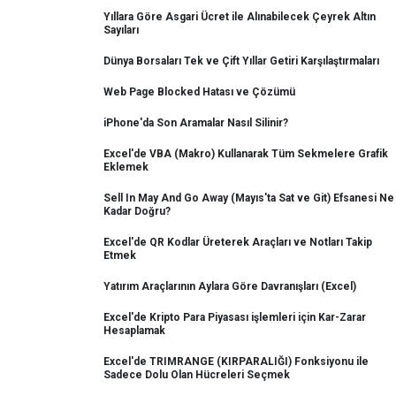
Yıllara Göre Asgari Ücret ile Alınabilecek Çeyrek Altın
Sayıları
Dünya Borsaları Tek ve Çift Yıllar Getiri Karşılaştırmaları
Web Page Blocked Hatası ve Çözümü
iPhone'da Son Aramalar Nasıl Silinir?
Excel'de VBA (Makro) Kullanarak Tüm Sekmelere Grafik
Eklemek
Sell In May And Go Away (Mayıs'ta Sat ve Git) Efsanesi Ne
Kadar Doğru?
Excel'de QR Kodlar Üreterek Araçları ve Notları Takip
Etmek
Yatırım Araçlarının Aylara Göre Davranışları (Excel)
Excel'de Kripto Para Piyasası işlemleri için Kar-Zarar
Hesaplamak
Excel'de TRIMRANGE (KIRPARALIĞI) Fonksiyonu ile
Sadece Dolu Olan Hücreleri Seçmek