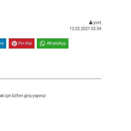
ycet
12.02.2021 02:34
re
Pin this
WhatsApp
k için lütfen giriş yapınız.