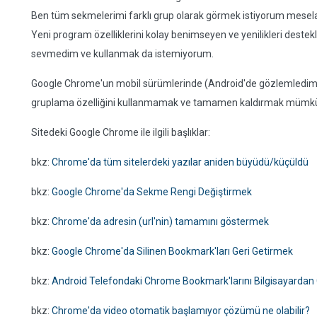
Ben tüm sekmelerimi farklı grup olarak görmek istiyorum mesel
Yeni program özelliklerini kolay benimseyen ve yenilikleri deste
sevmedim ve kullanmak da istemiyorum.
Google Chrome'un mobil sürümlerinde (Android'de gözlemledim
gruplama özelliğini kullanmamak ve tamamen kaldırmak müm
Sitedeki Google Chrome ile ilgili başlıklar:
bkz:
Chrome'da tüm sitelerdeki yazılar aniden büyüdü/küçüldü
bkz:
Google Chrome'da Sekme Rengi Değiştirmek
bkz:
Chrome'da adresin (url'nin) tamamını göstermek
bkz:
Google Chrome'da Silinen Bookmark'ları Geri Getirmek
bkz:
Android Telefondaki Chrome Bookmark'larını Bilgisayarda
bkz:
Chrome'da video otomatik başlamıyor çözümü ne olabilir?