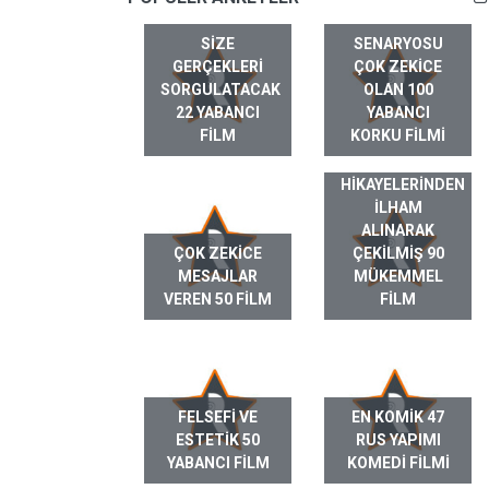
SIZE
SENARYOSU
GERÇEKLERI
ÇOK ZEKICE
SORGULATACAK
OLAN 100
22 YABANCI
YABANCI
FILM
KORKU FILMI
GERÇEK HAYAT
HIKAYELERINDEN
ILHAM
ALINARAK
ÇOK ZEKICE
ÇEKILMIŞ 90
MESAJLAR
MÜKEMMEL
VEREN 50 FILM
FILM
FELSEFI VE
EN KOMIK 47
ESTETIK 50
RUS YAPIMI
YABANCI FILM
KOMEDI FILMI