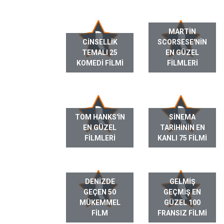
MARTIN
CINSELLIK
SCORSESE'NIN
TEMALI 25
EN GÜZEL
KOMEDI FILMI
FILMLERI
TOM HANKS'IN
SINEMA
EN GÜZEL
TARIHININ EN
FILMLERI
KANLI 75 FILMI
DENIZDE
GELMIŞ
GEÇEN 50
GEÇMIŞ EN
MÜKEMMEL
GÜZEL 100
FILM
FRANSIZ FILMI