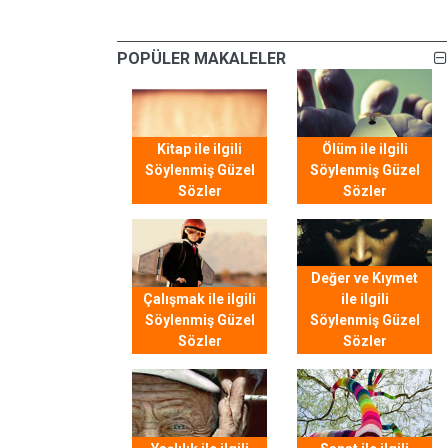
POPÜLER MAKALELER
Kitap ile ilgili
Ölüm ile ilgili
Söylenmiş Güzel
Söylenmiş Güzel
Sözler
Sözler
Değer ve Kıymet
Çalışmak ile ilgili
ile ilgili
Söylenmiş Güzel
Söylenmiş Güzel
Sözler
Sözler