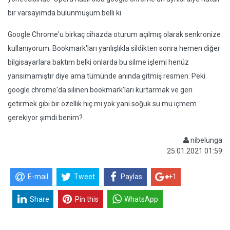
bir varsayımda bulunmuşum belli ki.
Google Chrome'u birkaç cihazda oturum açılmış olarak senkronize
kullanıyorum. Bookmark'ları yanlışlıkla sildikten sonra hemen diğer
bilgisayarlara baktım belki onlarda bu silme işlemi henüz
yansımamıştır diye ama tümünde anında gitmiş resmen. Peki
google chrome'da silinen bookmark'ları kurtarmak ve geri
getirmek gibi bir özellik hiç mi yok yani soğuk su mu içmem
gerekiyor şimdi benim?
nibelunga
25.01.2021 01:59
E-mail
Tweet
Paylas
+1
Share
Pin this
WhatsApp