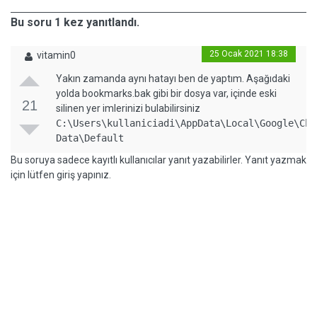
Bu soru 1 kez yanıtlandı.
25 Ocak 2021 18:38
vitamin0
Yakın zamanda aynı hatayı ben de yaptım. Aşağıdaki
yolda bookmarks.bak gibi bir dosya var, içinde eski
21
silinen yer imlerinizi bulabilirsiniz
C:\Users\kullaniciadi\AppData\Local\Google\Chr
Data\Default
Bu soruya sadece kayıtlı kullanıcılar yanıt yazabilirler. Yanıt yazmak
için lütfen giriş yapınız.