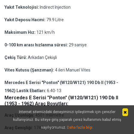
Yakıt Teknolojisi:
Indirect Injection
Yakıt Deposu Hacmi:
79.9 Litre
Maksimum Hız:
121 km/h
0-100 km arası hızlanma süresi:
29 saniye
Çekiş Türü:
Arkadan Çekişli
Vites Kutusu (Şanzıman):
4 ileri Manuel Vites
Mercedes E Serisi "Ponton" (W120/W121) 190 Db II (1953 -
1962) Lastik Ebatları:
6.40-13
Mercedes E Serisi "Ponton" (W120/W121) 190 Db II
(1953 - 1962) Araç Boyutları:
İnternet sitemizdeki deneyiminizi iyileştirmek için çerezler
Araç Uzunluğu:
4501 milimetre
kullanıyoruz. Bu siteye giriş yaparak çerez kullanımını kabul etmiş
Araç Genişliği:
1740 milimetre
sayılıyorsunuz.
Daha fazla bilgi
.