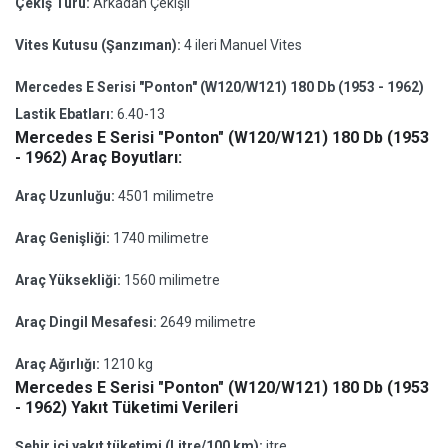
Çekiş Türü:
Arkadan Çekişli
Vites Kutusu (Şanzıman):
4 ileri Manuel Vites
Mercedes E Serisi "Ponton" (W120/W121) 180 Db (1953 - 1962)
Lastik Ebatları:
6.40-13
Mercedes E Serisi "Ponton" (W120/W121) 180 Db (1953
- 1962) Araç Boyutları:
Araç Uzunluğu:
4501 milimetre
Araç Genişliği:
1740 milimetre
Araç Yüksekliği:
1560 milimetre
Araç Dingil Mesafesi:
2649 milimetre
Araç Ağırlığı:
1210 kg
Mercedes E Serisi "Ponton" (W120/W121) 180 Db (1953
- 1962) Yakıt Tüketimi Verileri
Şehir içi yakıt tüketimi (Litre/100 km):
itre