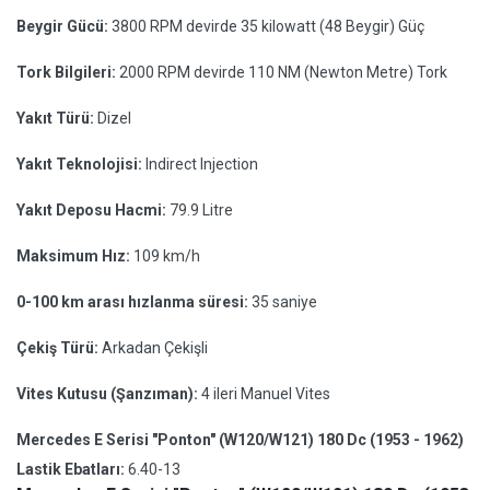
Beygir Gücü:
3800 RPM devirde 35 kilowatt (48 Beygir) Güç
Tork Bilgileri:
2000 RPM devirde 110 NM (Newton Metre) Tork
Yakıt Türü:
Dizel
Yakıt Teknolojisi:
Indirect Injection
Yakıt Deposu Hacmi:
79.9 Litre
Maksimum Hız:
109 km/h
0-100 km arası hızlanma süresi:
35 saniye
Çekiş Türü:
Arkadan Çekişli
Vites Kutusu (Şanzıman):
4 ileri Manuel Vites
Mercedes E Serisi "Ponton" (W120/W121) 180 Dc (1953 - 1962)
Lastik Ebatları:
6.40-13