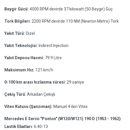
Beygir Gücü:
4000 RPM devirde 37 kilowatt (50 Beygir) Güç
Tork Bilgileri:
2200 RPM devirde 110 NM (Newton Metre) Tork
Yakıt Türü:
Dizel
Yakıt Teknolojisi:
Indirect Injection
Yakıt Deposu Hacmi:
79.9 Litre
Maksimum Hız:
121 km/h
0-100 km arası hızlanma süresi:
29 saniye
Çekiş Türü:
Arkadan Çekişli
Vites Kutusu (Şanzıman):
Manuel 4 ileri Vites
Mercedes E Serisi "Ponton" (W120/W121) 190 D (1953 - 1962)
Lastik Ebatları:
6.40-13