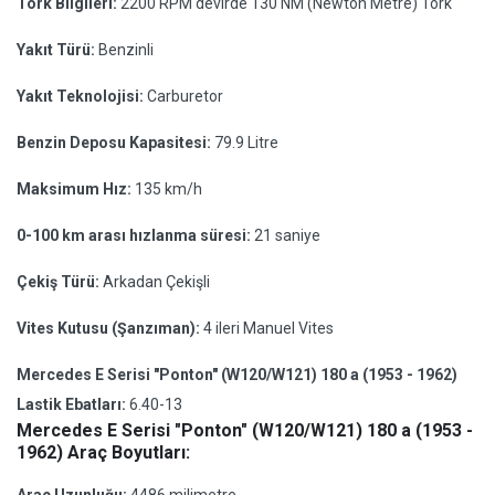
Tork Bilgileri:
2200 RPM devirde 130 NM (Newton Metre) Tork
Yakıt Türü:
Benzinli
Yakıt Teknolojisi:
Carburetor
Benzin Deposu Kapasitesi:
79.9 Litre
Maksimum Hız:
135 km/h
0-100 km arası hızlanma süresi:
21 saniye
Çekiş Türü:
Arkadan Çekişli
Vites Kutusu (Şanzıman):
4 ileri Manuel Vites
Mercedes E Serisi "Ponton" (W120/W121) 180 a (1953 - 1962)
Lastik Ebatları:
6.40-13
Mercedes E Serisi "Ponton" (W120/W121) 180 a (1953 -
1962) Araç Boyutları: