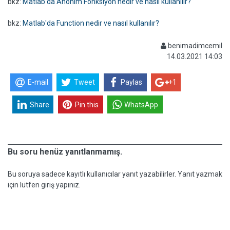
bkz:
Matlab'da Anonim Fonksiyon nedir ve nasıl kullanılır?
bkz:
Matlab'da Function nedir ve nasıl kullanılır?
benimadimcemil
14.03.2021 14:03
E-mail
Tweet
Paylas
+1
Share
Pin this
WhatsApp
Bu soru henüz yanıtlanmamış.
Bu soruya sadece kayıtlı kullanıcılar yanıt yazabilirler. Yanıt yazmak
için lütfen giriş yapınız.