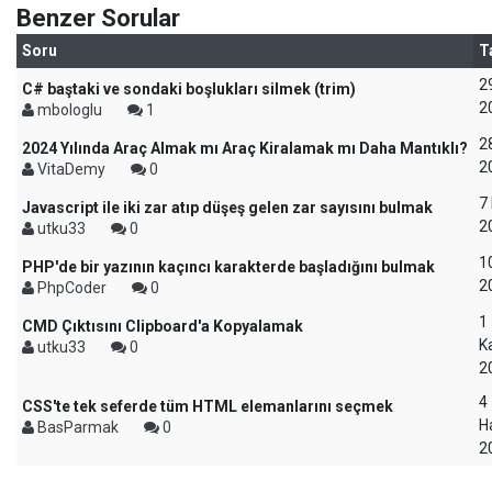
Benzer Sorular
Soru
T
2
C# baştaki ve sondaki boşlukları silmek (trim)
2
mbologlu
1
2
2024 Yılında Araç Almak mı Araç Kiralamak mı Daha Mantıklı?
2
VitaDemy
0
7
Javascript ile iki zar atıp düşeş gelen zar sayısını bulmak
2
utku33
0
1
PHP'de bir yazının kaçıncı karakterde başladığını bulmak
2
PhpCoder
0
1
CMD Çıktısını Clipboard'a Kopyalamak
K
utku33
0
2
4
CSS'te tek seferde tüm HTML elemanlarını seçmek
H
BasParmak
0
2