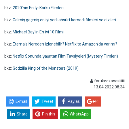
bkz:
2020'nin En İyi Korku Filmleri
bkz:
Gelmiş geçmiş en iyi yerli absürt komedi filmleri ve dizileri
bkz:
Michael Bay'in En İyi 10 Filmi
bkz:
Eternals Nereden izlenebilir? Netflix'te Amazon'da var mı?
bkz:
Netflix Sonunda Şaşırtan Film Tavsiyeleri (Mystery Filmleri)
bkz:
Godzilla King of the Monsters (2019)
farukeczanesiiiiii
13.04.2022 08:34
E-mail
Tweet
Paylas
+1
Share
Pin this
WhatsApp