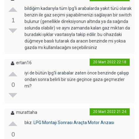
bildiğim kadarıyla tüm lpg'li arabalarda yakıt türü olarak
benzin ile gaz seçimi yapabilmenizi sağlayan bir switch
1
bulunur (genellikle direksiyonun altında ya da sağında
solunda olabilir) ve aynı zamanda kalan gaz miktarı da
buradaki ışıklar vasıtasıyla takip edilir. bu cihazdaki
düğmeye basılı tutarak da aracın benzinde mi yoksa
gazda mı kullanılacağını seçebilirsiniz
20 Mart 2022 22:18
ertan16
iyi de bütün lpg'li arabalar zaten önce benzinde çalışıp
ondan sonra belirli bir süre geçince gaza geçmezler
0
mi?
20 Mart 2022 21:24
murattaha
bkz:
LPG Montajı Sonrası Araçta Motor Arızası
0