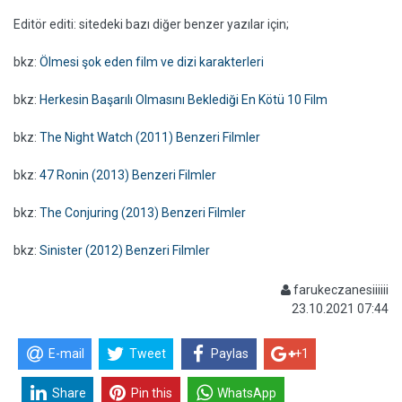
Editör editi: sitedeki bazı diğer benzer yazılar için;
bkz:
Ölmesi şok eden film ve dizi karakterleri
bkz:
Herkesin Başarılı Olmasını Beklediği En Kötü 10 Film
bkz:
The Night Watch (2011) Benzeri Filmler
bkz:
47 Ronin (2013) Benzeri Filmler
bkz:
The Conjuring (2013) Benzeri Filmler
bkz:
Sinister (2012) Benzeri Filmler
farukeczanesiiiiii
23.10.2021 07:44
E-mail
Tweet
Paylas
+1
Share
Pin this
WhatsApp