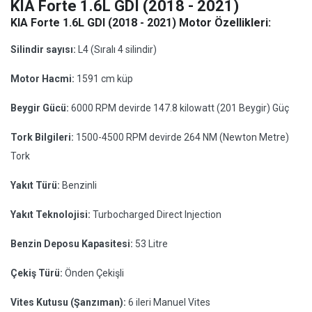
KIA Forte 1.6L GDI (2018 - 2021)
KIA Forte 1.6L GDI (2018 - 2021) Motor Özellikleri:
Silindir sayısı:
L4 (Sıralı 4 silindir)
Motor Hacmi:
1591 cm küp
Beygir Gücü:
6000 RPM devirde 147.8 kilowatt (201 Beygir) Güç
Tork Bilgileri:
1500-4500 RPM devirde 264 NM (Newton Metre)
Tork
Yakıt Türü:
Benzinli
Yakıt Teknolojisi:
Turbocharged Direct Injection
Benzin Deposu Kapasitesi:
53 Litre
Çekiş Türü:
Önden Çekişli
Vites Kutusu (Şanzıman):
6 ileri Manuel Vites