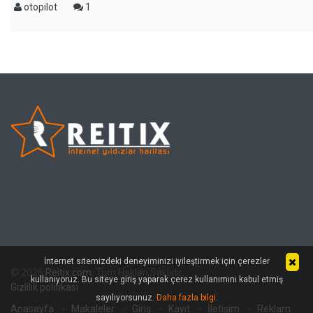
otopilot
1
İnternet sitemizdeki deneyiminizi iyileştirmek için çerezler
© 2026
Reitix.com
. Tüm Hakları Saklıdır.
kullanıyoruz. Bu siteye giriş yaparak çerez kullanımını kabul etmiş
Gizlilik politikası
sayılıyorsunuz.
Daha fazla bilgi
.
Anasayfa
Makaleler
Giriş
Kayıt
İletişim
Reklam