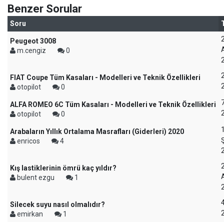
Benzer Sorular
Soru
Peugeot 3008
m.cengiz
0
FIAT Coupe Tüm Kasaları - Modelleri ve Teknik Özellikleri
otopilot
0
7
ALFA ROMEO 6C Tüm Kasaları - Modelleri ve Teknik Özellikleri
otopilot
0
Arabaların Yıllık Ortalama Masrafları (Giderleri) 2020
enricos
4
Kış lastiklerinin ömrü kaç yıldır?
bulent ezgu
1
4
Silecek suyu nasıl olmalıdır?
emirkan
1