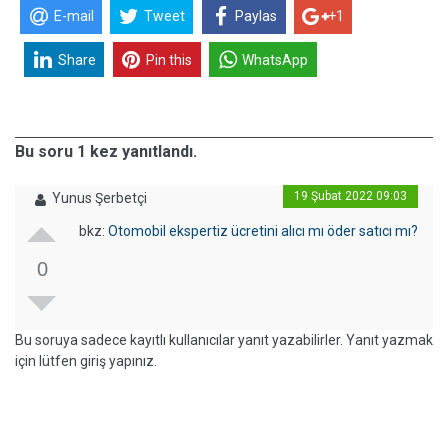
E-mail
Tweet
Paylas
+1
Share
Pin this
WhatsApp
Bu soru 1 kez yanıtlandı.
19 Şubat 2022 09:03
Yunus Şerbetçi
bkz:
Otomobil ekspertiz ücretini alıcı mı öder satıcı mı?
0
Bu soruya sadece kayıtlı kullanıcılar yanıt yazabilirler. Yanıt yazmak
için lütfen giriş yapınız.