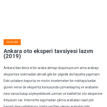
Otomobil
Ankara oto eksperi tavsiyesi lazım
(2019)
Ankara'dan ikinci el bir araba almayı düşünüyorum ama arabayı
ekspertize sokmadan almak gibi bir çılgınlık da hayatta yapmam.
Eski ustaların kaporta ve motor incelemeleri bir noktaya kadar
güven verse de ekspertiz konusunda uzmanlaşmış ve arabanın
nesi varsa bulup söyleyebilecek uzman ve kaliteli bir oto eksperine
ihtiyacım var. İnternette sigortadan çıkma arabaları nasıl çıtır
hasarlı diye sattıklarına, hatta pertten çıkmış arabaları bile