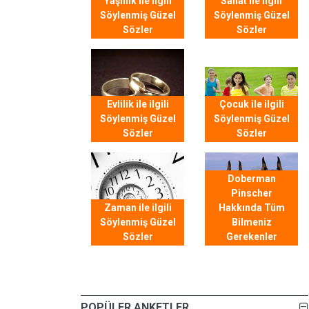
Yaşlılık ile ilgili
Sanat ile ilgili
Söylenmiş Güzel
Söylenmiş Güzel
Sözler
Sözler
Evlilik ile ilgili
Çocuk ile ilgili
Söylenmiş Güzel
Söylenmiş Güzel
Sözler
Sözler
Doberman
Pinscher
Zaman ile ilgili
Hakkında Tüm
Söylenmiş Güzel
Bilmeniz
Sözler
Gerekenler
POPÜLER ANKETLER