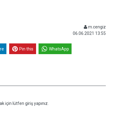
m.cengiz
06.06.2021 13:55
re
Pin this
WhatsApp
k için lütfen giriş yapınız.