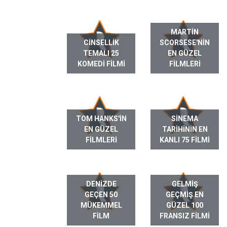
MARTIN
CINSELLIK
SCORSESE'NIN
TEMALI 25
EN GÜZEL
KOMEDI FILMI
FILMLERI
TOM HANKS'IN
SINEMA
EN GÜZEL
TARIHININ EN
FILMLERI
KANLI 75 FILMI
DENIZDE
GELMIŞ
GEÇEN 50
GEÇMIŞ EN
MÜKEMMEL
GÜZEL 100
FILM
FRANSIZ FILMI