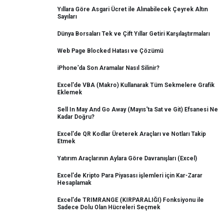
Yıllara Göre Asgari Ücret ile Alınabilecek Çeyrek Altın
Sayıları
Dünya Borsaları Tek ve Çift Yıllar Getiri Karşılaştırmaları
Web Page Blocked Hatası ve Çözümü
iPhone'da Son Aramalar Nasıl Silinir?
Excel'de VBA (Makro) Kullanarak Tüm Sekmelere Grafik
Eklemek
Sell In May And Go Away (Mayıs'ta Sat ve Git) Efsanesi Ne
Kadar Doğru?
Excel'de QR Kodlar Üreterek Araçları ve Notları Takip
Etmek
Yatırım Araçlarının Aylara Göre Davranışları (Excel)
Excel'de Kripto Para Piyasası işlemleri için Kar-Zarar
Hesaplamak
Excel'de TRIMRANGE (KIRPARALIĞI) Fonksiyonu ile
Sadece Dolu Olan Hücreleri Seçmek