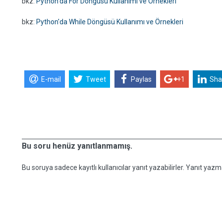
bkz:
Python'da For Döngüsü Kullanımı ve Örnekleri
bkz:
Python'da While Döngüsü Kullanımı ve Örnekleri
E-mail
Tweet
Paylas
+1
Sha
Bu soru henüz yanıtlanmamış.
Bu soruya sadece kayıtlı kullanıcılar yanıt yazabilirler. Yanıt yazma