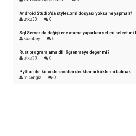
Android Studio'da styles.xml dosyası yoksa ne yapmalı?
utku33
0
Sql Server'da değişkene atama yaparken set mi select mi 
kaanbey
0
Rust programlama dili öğrenmeye değer mi?
utku33
0
Python ile ikinci dereceden denklemin köklerini bulmak
m.cengiz
0