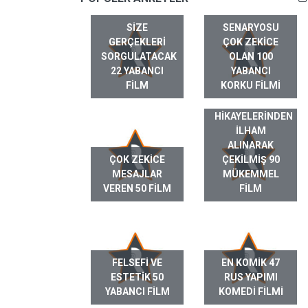
SIZE
SENARYOSU
GERÇEKLERI
ÇOK ZEKICE
SORGULATACAK
OLAN 100
22 YABANCI
YABANCI
FILM
KORKU FILMI
GERÇEK HAYAT
HIKAYELERINDEN
ILHAM
ALINARAK
ÇOK ZEKICE
ÇEKILMIŞ 90
MESAJLAR
MÜKEMMEL
VEREN 50 FILM
FILM
FELSEFI VE
EN KOMIK 47
ESTETIK 50
RUS YAPIMI
YABANCI FILM
KOMEDI FILMI