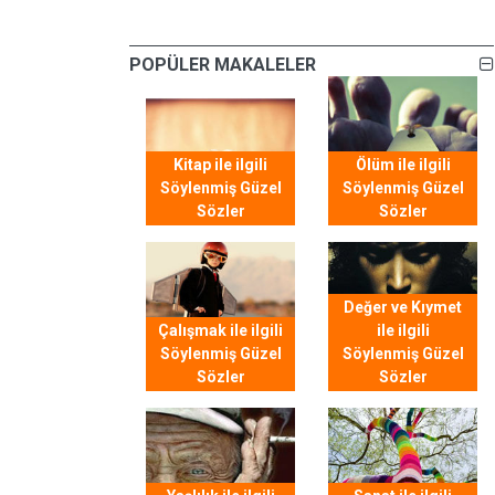
POPÜLER MAKALELER
Kitap ile ilgili
Ölüm ile ilgili
Söylenmiş Güzel
Söylenmiş Güzel
Sözler
Sözler
Değer ve Kıymet
Çalışmak ile ilgili
ile ilgili
Söylenmiş Güzel
Söylenmiş Güzel
Sözler
Sözler