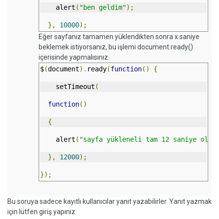
    alert
(
"ben geldim"
);
},
10000
);
Eğer sayfanız tamamen yüklendikten sonra x saniye
beklemek istiyorsanız, bu işlemi document.ready()
içerisinde yapmalısınız.
$
(
document
).
ready
(
function
()
{
    setTimeout
(
function
()
{
    alert
(
"sayfa yükleneli tam 12 saniye oldu
},
12000
);
});
Bu soruya sadece kayıtlı kullanıcılar yanıt yazabilirler. Yanıt yazmak
için lütfen giriş yapınız.