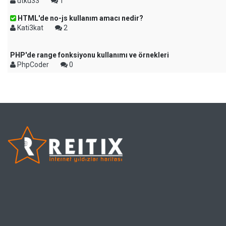
utku33
1
HTML'de no-js kullanım amacı nedir?
Kati3kat
2
PHP'de range fonksiyonu kullanımı ve örnekleri
PhpCoder
0