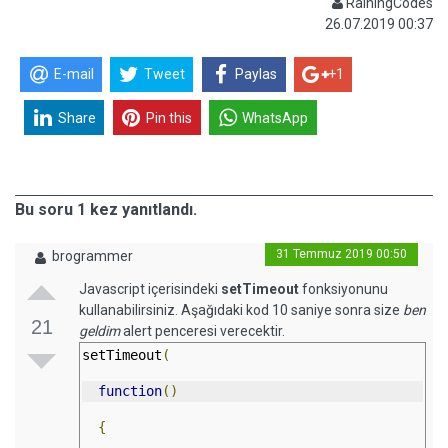
RainingCodes
26.07.2019 00:37
E-mail
Tweet
Paylas
+1
Share
Pin this
WhatsApp
Bu soru 1 kez yanıtlandı.
31 Temmuz 2019 00:50
brogrammer
Javascript içerisindeki
setTimeout
fonksiyonunu
kullanabilirsiniz. Aşağıdaki kod 10 saniye sonra size
ben
21
geldim
alert penceresi verecektir.
setTimeout
(
function
()
{