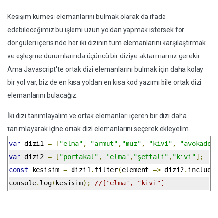
Kesişim kümesi elemanlarını bulmak olarak da ifade
edebileceğimiz bu işlemi uzun yoldan yapmak istersek for
döngüleri içerisinde her iki dizinin tüm elemanlarını karşılaştırmak
ve eşleşme durumlarında üçüncü bir diziye aktarmamız gerekir.
Ama Javascript'te ortak dizi elemanlarını bulmak için daha kolay
bir yol var, biz de en kısa yoldan en kısa kod yazımı bile ortak dizi
elemanlarını bulacağız.
İki dizi tanımlayalım ve ortak elemanları içeren bir dizi daha
tanımlayarak içine ortak dizi elemanlarını seçerek ekleyelim.
var
 dizi1 
=
[
"elma"
,
"armut"
,
"muz"
,
"kivi"
,
"avokado"
var
 dizi2 
=
[
"portakal"
,
"elma"
,
"şeftali"
,
"kivi"
];
const
 kesisim 
=
 dizi1
.
filter
(
element 
=>
 dizi2
.
include
console
.
log
(
kesisim
);
//["elma", "kivi"]