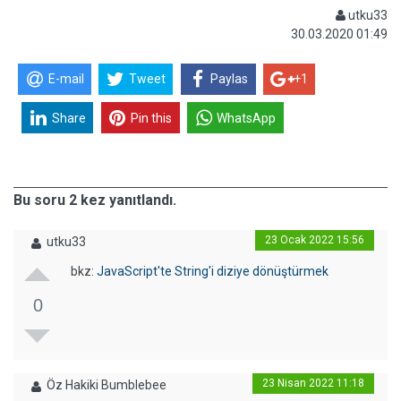
utku33
30.03.2020 01:49
E-mail
Tweet
Paylas
+1
Share
Pin this
WhatsApp
Bu soru 2 kez yanıtlandı.
23 Ocak 2022 15:56
utku33
bkz:
JavaScript'te String'i diziye dönüştürmek
0
23 Nisan 2022 11:18
Öz Hakiki Bumblebee