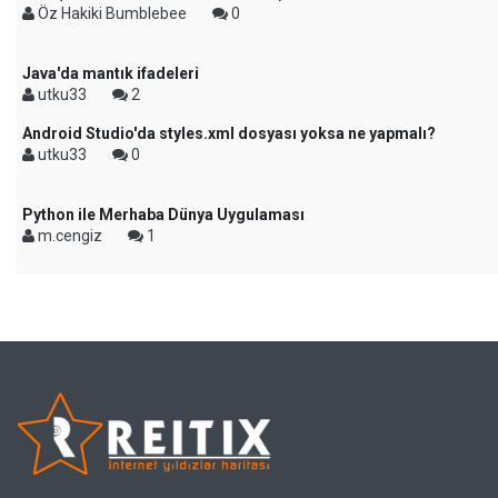
Öz Hakiki Bumblebee
0
Java'da mantık ifadeleri
utku33
2
Android Studio'da styles.xml dosyası yoksa ne yapmalı?
utku33
0
Python ile Merhaba Dünya Uygulaması
m.cengiz
1