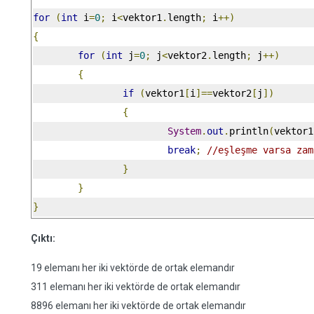
for
(
int
 i
=
0
;
 i
<
vektor1
.
length
;
 i
++)
{
for
(
int
 j
=
0
;
 j
<
vektor2
.
length
;
 j
++)
{
if
(
vektor1
[
i
]==
vektor2
[
j
])
{
System
.
out
.
println
(
vektor1
break
;
//eşleşme varsa zam
}
}
}
Çıktı:
19 elemanı her iki vektörde de ortak elemandır
311 elemanı her iki vektörde de ortak elemandır
8896 elemanı her iki vektörde de ortak elemandır