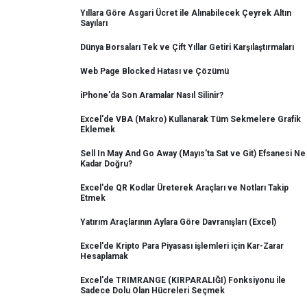
Yıllara Göre Asgari Ücret ile Alınabilecek Çeyrek Altın
Sayıları
Dünya Borsaları Tek ve Çift Yıllar Getiri Karşılaştırmaları
Web Page Blocked Hatası ve Çözümü
iPhone'da Son Aramalar Nasıl Silinir?
Excel'de VBA (Makro) Kullanarak Tüm Sekmelere Grafik
Eklemek
Sell In May And Go Away (Mayıs'ta Sat ve Git) Efsanesi Ne
Kadar Doğru?
Excel'de QR Kodlar Üreterek Araçları ve Notları Takip
Etmek
Yatırım Araçlarının Aylara Göre Davranışları (Excel)
Excel'de Kripto Para Piyasası işlemleri için Kar-Zarar
Hesaplamak
Excel'de TRIMRANGE (KIRPARALIĞI) Fonksiyonu ile
Sadece Dolu Olan Hücreleri Seçmek