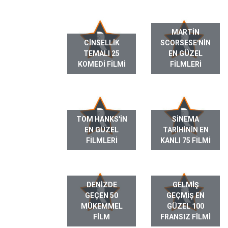
MARTIN
CINSELLIK
SCORSESE'NIN
TEMALI 25
EN GÜZEL
KOMEDI FILMI
FILMLERI
TOM HANKS'IN
SINEMA
EN GÜZEL
TARIHININ EN
FILMLERI
KANLI 75 FILMI
DENIZDE
GELMIŞ
GEÇEN 50
GEÇMIŞ EN
MÜKEMMEL
GÜZEL 100
FILM
FRANSIZ FILMI