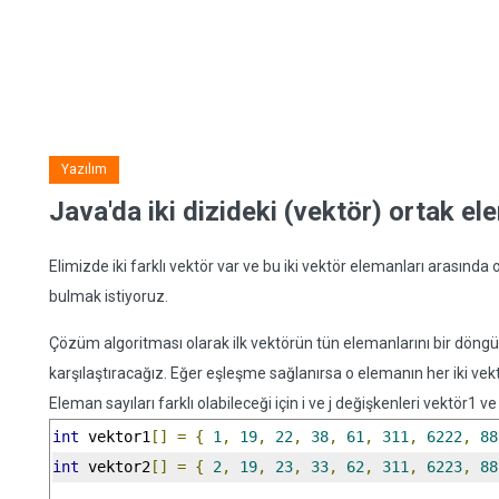
Yazılım
Java'da iki dizideki (vektör) ortak e
Elimizde iki farklı vektör var ve bu iki vektör elemanları arasında 
bulmak istiyoruz.
Çözüm algoritması olarak ilk vektörün tün elemanlarını bir döngü
karşılaştıracağız. Eğer eşleşme sağlanırsa o elemanın her iki ve
Eleman sayıları farklı olabileceği için i ve j değişkenleri vektör1 ve 
int
 vektor1
[]
=
{
1
,
19
,
22
,
38
,
61
,
311
,
6222
,
88
int
 vektor2
[]
=
{
2
,
19
,
23
,
33
,
62
,
311
,
6223
,
88