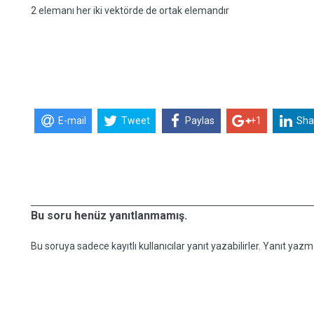
2 elemanı her iki vektörde de ortak elemandır
E-mail
Tweet
Paylas
+1
Sha
Bu soru henüz yanıtlanmamış.
Bu soruya sadece kayıtlı kullanıcılar yanıt yazabilirler. Yanıt yazma