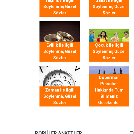
Yaşlılık ile ilgili
Sanat ile ilgili
Söylenmiş Güzel
Söylenmiş Güzel
Sözler
Sözler
Evlilik ile ilgili
Çocuk ile ilgili
Söylenmiş Güzel
Söylenmiş Güzel
Sözler
Sözler
Doberman
Pinscher
Zaman ile ilgili
Hakkında Tüm
Söylenmiş Güzel
Bilmeniz
Sözler
Gerekenler
POPÜLER ANKETLER