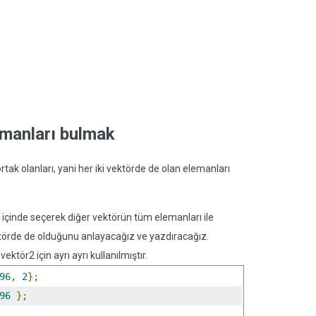
lemanları bulmak
ortak olanları, yani her iki vektörde de olan elemanları
 içinde seçerek diğer vektörün tüm elemanları ile
ktörde de olduğunu anlayacağız ve yazdıracağız.
vektör2 için ayrı ayrı kullanılmıştır.
96
,
2
};
96
};