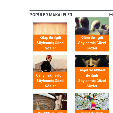
POPÜLER MAKALELER
Kitap ile ilgili
Ölüm ile ilgili
Söylenmiş Güzel
Söylenmiş Güzel
Sözler
Sözler
Değer ve Kıymet
Çalışmak ile ilgili
ile ilgili
Söylenmiş Güzel
Söylenmiş Güzel
Sözler
Sözler