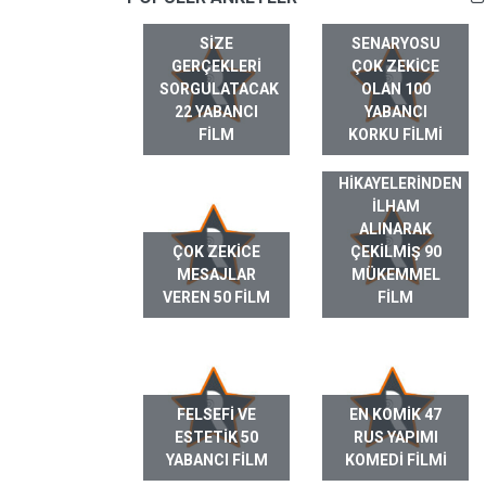
SIZE
SENARYOSU
GERÇEKLERI
ÇOK ZEKICE
SORGULATACAK
OLAN 100
22 YABANCI
YABANCI
FILM
KORKU FILMI
GERÇEK HAYAT
HIKAYELERINDEN
ILHAM
ALINARAK
ÇOK ZEKICE
ÇEKILMIŞ 90
MESAJLAR
MÜKEMMEL
VEREN 50 FILM
FILM
FELSEFI VE
EN KOMIK 47
ESTETIK 50
RUS YAPIMI
YABANCI FILM
KOMEDI FILMI