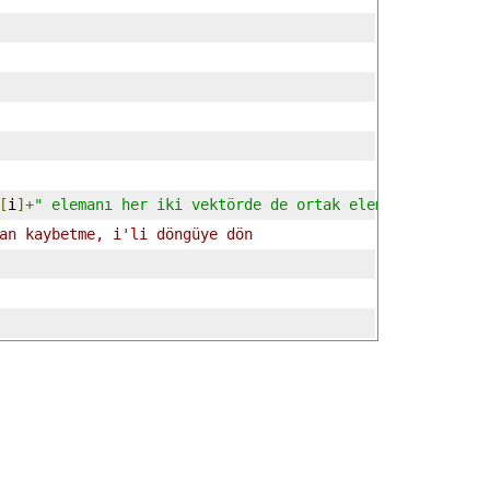
[
i
]+
" elemanı her iki vektörde de ortak elemandır"
);
//v
an kaybetme, i'li döngüye dön