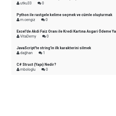
utku33
0
Python ile rastgele kelime seçmek ve cümle oluşturmak
m.cengiz
0
Excel'de Akdi Faiz Oranı ile Kredi Kartına Asgari Ödeme Y
VitaDemy
0
JavaScript'te string'in ilk karakterini silmek
dağhan
1
C# Struct (Yapı) Nedir?
mbologlu
0