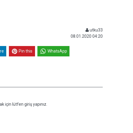
utku33
08.01.2020 04:20
re
Pin this
WhatsApp
k için lütfen giriş yapınız.