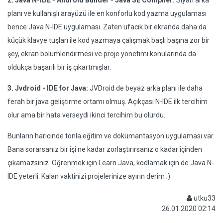
2. Java N-IDE - Android Builder - Java SE Compiler:
Siyah arka
planı ve kullanışlı arayüzü ile en konforlu kod yazma uygulaması
bence Java N-IDE uygulaması. Zaten ufacık bir ekranda daha da
küçük klavye tuşları ile kod yazmaya çalışmak başlı başına zor bir
şey, ekran bölümlendirmesi ve proje yönetimi konularında da
oldukça başarılı bir iş çıkartmışlar.
3. Jvdroid - IDE for Java:
JVDroid de beyaz arka planı ile daha
ferah bir java geliştirme ortamı olmuş. Açıkçası N-IDE ilk tercihim
olur ama bir hata verseydi ikinci tercihim bu olurdu.
Bunların haricinde tonla eğitim ve dokümantasyon uygulaması var.
Bana sorarsanız bir işi ne kadar zorlaştırırsanız o kadar içinden
çıkamazsınız. Öğrenmek için Learn Java, kodlamak için de Java N-
IDE yeterli. Kalan vaktinizi projelerinize ayırın derim ;)
utku33
26.01.2020 02:14