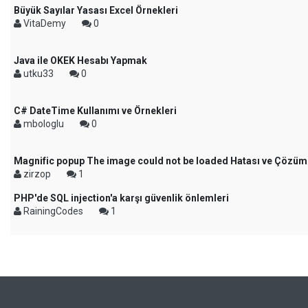
Büyük Sayılar Yasası Excel Örnekleri
VitaDemy
0
Java ile OKEK Hesabı Yapmak
utku33
0
C# DateTime Kullanımı ve Örnekleri
mbologlu
0
Magnific popup The image could not be loaded Hatası ve Çözüm
zirzop
1
PHP'de SQL injection'a karşı güvenlik önlemleri
RainingCodes
1