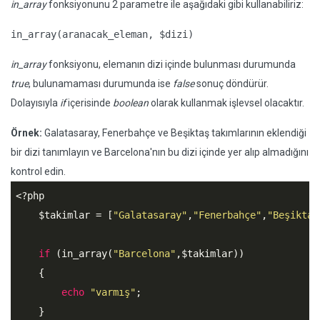
in_array
fonksiyonunu 2 parametre ile aşağıdaki gibi kullanabiliriz:
in_array(aranacak_eleman, $dizi)
in_array
fonksiyonu, elemanın dizi içinde bulunması durumunda
true
, bulunamaması durumunda ise
false
sonuç döndürür.
Dolayısıyla
if
içerisinde
boolean
olarak kullanmak işlevsel olacaktır.
Örnek:
Galatasaray, Fenerbahçe ve Beşiktaş takımlarının eklendiği
bir dizi tanımlayın ve Barcelona'nın bu dizi içinde yer alıp almadığını
kontrol edin.
<?php
$takimlar
 = [
"Galatasaray"
,
"Fenerbahçe"
,
"Beşiktaş
if
 (in_array(
"Barcelona"
,
$takimlar
))

    {

echo
"varmış"
;

    }
