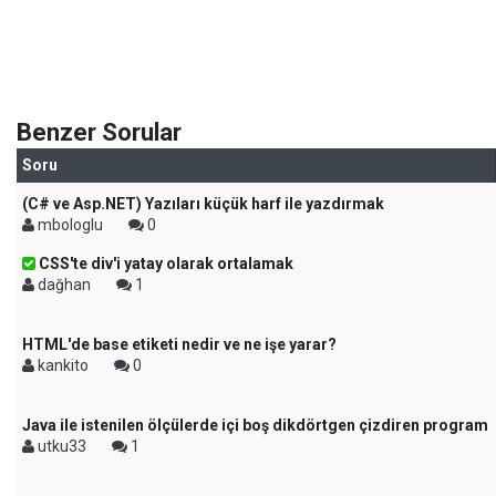
Benzer Sorular
Soru
(C# ve Asp.NET) Yazıları küçük harf ile yazdırmak
mbologlu
0
CSS'te div'i yatay olarak ortalamak
dağhan
1
HTML'de base etiketi nedir ve ne işe yarar?
kankito
0
Java ile istenilen ölçülerde içi boş dikdörtgen çizdiren program
utku33
1