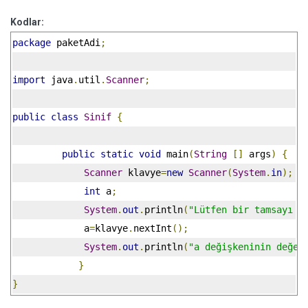
Kodlar:
package
 paketAdi
;
import
 java
.
util
.
Scanner
;
public
class
Sinif
{
public
static
void
 main
(
String
[]
 args
)
{
Scanner
 klavye
=
new
Scanner
(
System
.
in
);
int
 a
;
System
.
out
.
println
(
"Lütfen bir tamsayı y
	     a
=
klavye
.
nextInt
();
System
.
out
.
println
(
"a değişkeninin değer
}
}