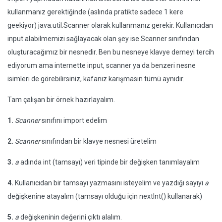
kullanmanız gerektiğinde (aslında pratikte sadece 1 kere
geekiyor) java.util.Scanner olarak kullanmanız gerekir. Kullanıcıdan
input alabilmemizi sağlayacak olan şey ise Scanner sınıfından
oluşturacağımız bir nesnedir. Ben bu nesneye klavye demeyi tercih
ediyorum ama internette input, scanner ya da benzeri nesne
isimleri de görebilirsiniz, kafanız karışmasın tümü aynıdır.
Tam çalışan bir örnek hazırlayalım.
1.
Scanner
sınıfını import edelim
2.
Scanner
sınıfından bir klavye nesnesi üretelim
3.
a
adında int (tamsayı) veri tipinde bir değişken tanımlayalım
4.
Kullanıcıdan bir tamsayı yazmasını isteyelim ve yazdığı sayıyı
a
değişkenine atayalım (tamsayı olduğu için nextInt() kullanarak)
5.
a
değişkeninin değerini çıktı alalım.