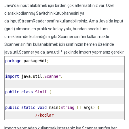
Java'da input alabilmek için birden çok alternatifiniz var. Özel
olarak kodlanmış SavitchIn kütüphanesini ya
da InputStreamReader sınıfını kullanabilirsiniz. Ama Java'da input
(girdi) almanın en pratik ve kolay yolu, bundan önceki tüm
örneklerimde kullandığım gibi Scanner sınıfını kullanmaktır.
Scanner sınıfını kullanabilmek için sınıfınızın hemen üzerinde
java.util.Scanner ya da java.util.* şeklinde import yapmanız gerekir.
package
 packageAdi
;
import
 java
.
util
.
Scanner
;
public
class
Sinif
{
public
static
void
 main
(
String
[]
 args
)
{
//kodlar
import yapmadan kullanmak isterseniz ise Scanner sınıfını her