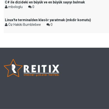
C# ile dizideki en büyük ve en büyük sayıyı bulmak
mbologlu
0
Linux'te terminalden klasör yaratmak (mkdir komutu)
Öz Hakiki Bumblebee
0