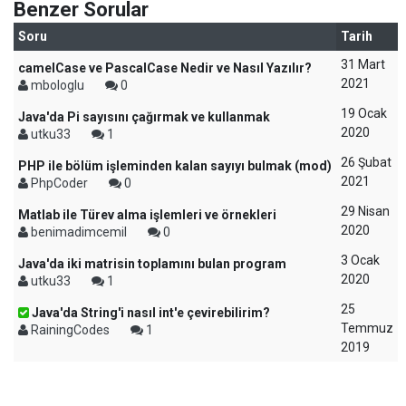
Benzer Sorular
Soru
Tarih
31 Mart
camelCase ve PascalCase Nedir ve Nasıl Yazılır?
2021
mbologlu
0
19 Ocak
Java'da Pi sayısını çağırmak ve kullanmak
2020
utku33
1
26 Şubat
PHP ile bölüm işleminden kalan sayıyı bulmak (mod)
2021
PhpCoder
0
29 Nisan
Matlab ile Türev alma işlemleri ve örnekleri
2020
benimadimcemil
0
3 Ocak
Java'da iki matrisin toplamını bulan program
2020
utku33
1
25
Java'da String'i nasıl int'e çevirebilirim?
Temmuz
RainingCodes
1
2019