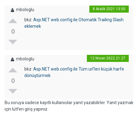
8 Aralık 2021 13:50
mbologlu
bkz:
Asp.NET web.config ile Otomatik Trailing Slash
eklemek
0
12 Nisan 2022 21:27
mbologlu
bkz:
Asp.NET web.config ile Tüm url'leri küçük harfe
dönüştürmek
0
Bu soruya sadece kayıtlı kullanıcılar yanıt yazabilirler. Yanıt yazmak
için lütfen giriş yapınız.