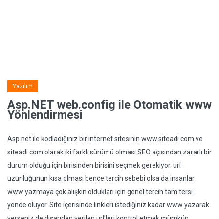
Yazılım
Asp.NET web.config ile Otomatik www
Yönlendirmesi
Asp.net ile kodladığınız bir internet sitesinin www.siteadi.com ve
siteadi.com olarak iki farklı sürümü olması SEO açısından zararlı bir
durum olduğu için birisinden birisini seçmek gerekiyor. url
uzunluğunun kısa olması bence tercih sebebi olsa da insanlar
www yazmaya çok alışkın oldukları için genel tercih tam tersi
yönde oluyor. Site içerisinde linkleri istediğiniz kadar www yazarak
verseniz de dışarıdan verilen url'leri kontrol etmek mümkün