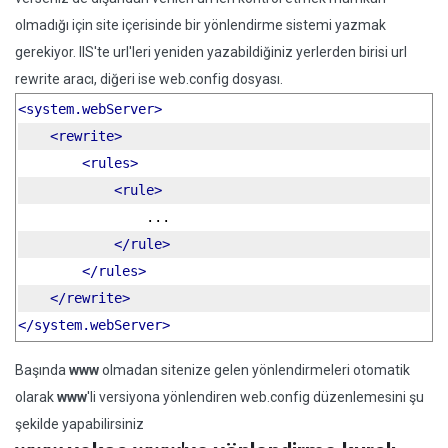
olmadığı için site içerisinde bir yönlendirme sistemi yazmak
gerekiyor. IIS'te url'leri yeniden yazabildiğiniz yerlerden birisi url
rewrite aracı, diğeri ise web.config dosyası.
<system.webServer>
<rewrite>
<rules>
<rule>
                ...
</rule>
</rules>
</rewrite>
</system.webServer>
Başında
www
olmadan sitenize gelen yönlendirmeleri otomatik
olarak
www
'li versiyona yönlendiren web.config düzenlemesini şu
şekilde yapabilirsiniz