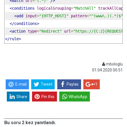
<match
url
=
"(.*)"
/>
<conditions
logicalGrouping
=
"MatchAll"
trackAllCapt
<add
input
=
"{HTTP_HOST}"
pattern
=
"^(www\.)(.*)$"
</conditions>
<action
type
=
"Redirect"
url
=
"https://{C:2}{REQUEST_
</rule>
mbologlu
01.04.2020 00:51
E-mail
Tweet
Paylas
+1
Share
Pin this
WhatsApp
Bu soru 2 kez yanıtlandı.