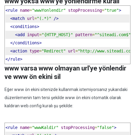
www yoksa www'ye yönlendirme kuralı
<rule
name
=
"wwwYonlendir"
stopProcessing
=
"true"
>
<match
url
=
"(.*)"
/>
<conditions>
<add
input
=
"{HTTP_HOST}"
pattern
=
"^siteadi.com$"
</conditions>
<action
type
=
"Redirect"
url
=
"http://www.siteadi.com
</rule>
www varsa www olmayan url'ye yönlendir
ve www ön ekini sil
Eğer www ön ekini sitenizde kullanmak istemiyorsanız yukarıdaki
düzenlemenin tam tersi şekilde www ön ekini otomatik olarak
kaldıran web.config kuralı şu şekilde:
<rule
name
=
"wwwKaldir"
stopProcessing
=
"false"
>