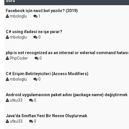
Soru
Facebook için nasıl bot yazılır? (2019)
mbologlu
1
C# using ifadesi ne işe yarar?
mbologlu
0
php is not recognized as an internal or external command hatas
PhpCoder
0
C# Erişim Belirleyicileri (Access Modifiers)
mbologlu
0
Android uygulamasının paket adını (package name) değiştirmek
utku33
0
Java'da Sınıftan Yeni Bir Nesne Oluşturmak
utku33
0