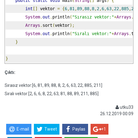
public
static
void
 main
(
String
[]
 args
)
{
int
[]
 vektor 
=
{
6
,
81
,
89
,
88
,
8
,
2
,
6
,
63
,
22
,
885
,
21
System
.
out
.
println
(
"Sırasız vektor:"
+
Arrays
.
t
Arrays
.
sort
(
vektor
);
System
.
out
.
println
(
"Sıralı vektor:"
+
Arrays
.
to
}
}
Çıktı:
Sırasız vektor:[6, 81, 89, 88, 8, 2, 6, 63, 22, 885, 211]
Sıralı vektor:[2, 6, 6, 8, 22, 63, 81, 88, 89, 211, 885]
utku33
26.12.2019 00:09
E-mail
Tweet
Paylas
+1