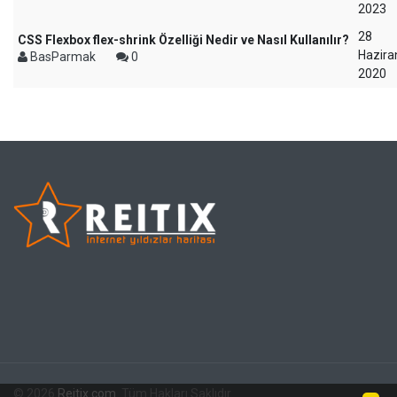
2023
28
CSS Flexbox flex-shrink Özelliği Nedir ve Nasıl Kullanılır?
Hazira
BasParmak
0
2020
© 2026
Reitix.com
. Tüm Hakları Saklıdır.