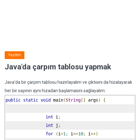
Yazılım
Java'da çarpım tablosu yapmak
Java'da bir çarpım tablosu hazırlayalım ve çıktısını da hizalayarak
her bir sayının aynı hizadan başlamasını sağlayalım:
public
static
void
 main
(
String
[]
 args
)
{
int
 i
;
int
 j
;
for
(
i
=
1
;
 i
<=
10
;
 i
++)