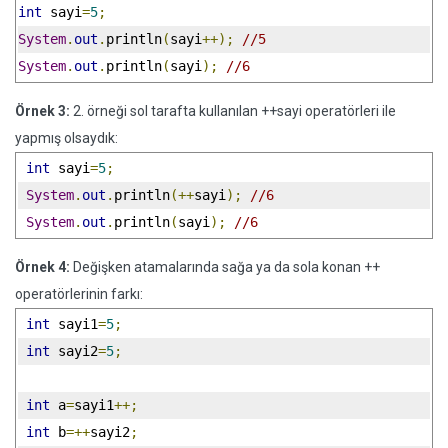
int
 sayi
=
5
;
System
.
out
.
println
(
sayi
++);
//5
System
.
out
.
println
(
sayi
);
//6
Örnek 3:
2. örneği sol tarafta kullanılan ++sayi operatörleri ile
yapmış olsaydık:
int
 sayi
=
5
;
System
.
out
.
println
(++
sayi
);
//6
System
.
out
.
println
(
sayi
);
//6
Örnek 4:
Değişken atamalarında sağa ya da sola konan ++
operatörlerinin farkı:
int
 sayi1
=
5
;
int
 sayi2
=
5
;
int
 a
=
sayi1
++;
int
 b
=++
sayi2
;