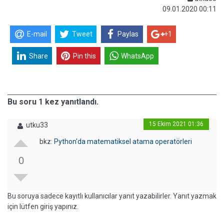
09.01.2020 00:11
E-mail
Tweet
Paylas
+1
Share
Pin this
WhatsApp
Bu soru 1 kez yanıtlandı.
15 Ekim 2021 01:36
utku33
bkz:
Python'da matematiksel atama operatörleri
0
Bu soruya sadece kayıtlı kullanıcılar yanıt yazabilirler. Yanıt yazmak
için lütfen giriş yapınız.