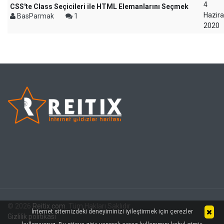
4
CSS'te Class Seçicileri ile HTML Elemanlarını Seçmek
Hazir
BasParmak
1
2020
© 2026
Reitix.com
. Tüm Hakları Saklıdır.
İnternet sitemizdeki deneyiminizi iyileştirmek için çerezler
Gizlilik politikası