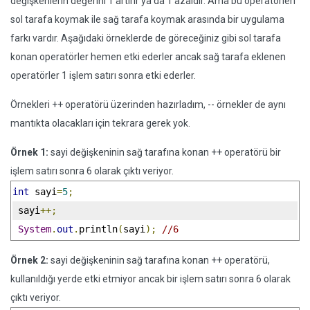
değişkenlerin değerini 1 artırır ya da 1 azaldır. Ama bu operatörleri
sol tarafa koymak ile sağ tarafa koymak arasında bir uygulama
farkı vardır. Aşağıdaki örneklerde de göreceğiniz gibi sol tarafa
konan operatörler hemen etki ederler ancak sağ tarafa eklenen
operatörler 1 işlem satırı sonra etki ederler.
Örnekleri ++ operatörü üzerinden hazırladım, -- örnekler de aynı
mantıkta olacakları için tekrara gerek yok.
Örnek 1:
sayi değişkeninin sağ tarafına konan ++ operatörü bir
işlem satırı sonra 6 olarak çıktı veriyor.
int
 sayi
=
5
;
 sayi
++;
System
.
out
.
println
(
sayi
);
//6
Örnek 2:
sayi değişkeninin sağ tarafına konan ++ operatörü,
kullanıldığı yerde etki etmiyor ancak bir işlem satırı sonra 6 olarak
çıktı veriyor.