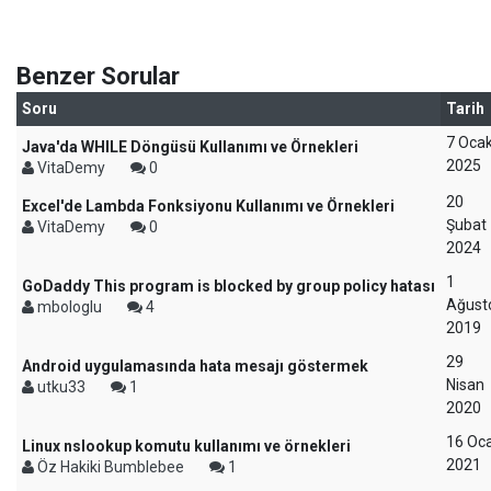
Benzer Sorular
Soru
Tarih
7 Oca
Java'da WHILE Döngüsü Kullanımı ve Örnekleri
2025
VitaDemy
0
20
Excel'de Lambda Fonksiyonu Kullanımı ve Örnekleri
Şubat
VitaDemy
0
2024
1
GoDaddy This program is blocked by group policy hatası
Ağust
mbologlu
4
2019
29
Android uygulamasında hata mesajı göstermek
Nisan
utku33
1
2020
16 Oc
Linux nslookup komutu kullanımı ve örnekleri
2021
Öz Hakiki Bumblebee
1