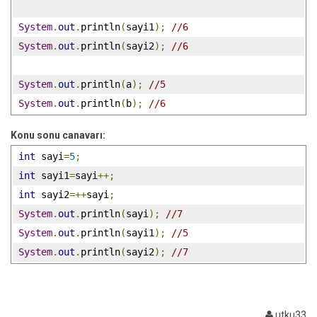
System
.
out
.
println
(
sayi1
);
//6
System
.
out
.
println
(
sayi2
);
//6
System
.
out
.
println
(
a
);
//5
System
.
out
.
println
(
b
);
//6
Konu sonu canavarı:
int
 sayi
=
5
;
int
 sayi1
=
sayi
++;
int
 sayi2
=++
sayi
;
System
.
out
.
println
(
sayi
);
//7
System
.
out
.
println
(
sayi1
);
//5
System
.
out
.
println
(
sayi2
);
//7
utku33