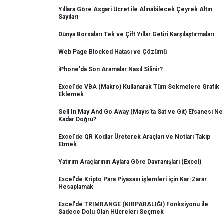
Yıllara Göre Asgari Ücret ile Alınabilecek Çeyrek Altın
Sayıları
Dünya Borsaları Tek ve Çift Yıllar Getiri Karşılaştırmaları
Web Page Blocked Hatası ve Çözümü
iPhone'da Son Aramalar Nasıl Silinir?
Excel'de VBA (Makro) Kullanarak Tüm Sekmelere Grafik
Eklemek
Sell In May And Go Away (Mayıs'ta Sat ve Git) Efsanesi Ne
Kadar Doğru?
Excel'de QR Kodlar Üreterek Araçları ve Notları Takip
Etmek
Yatırım Araçlarının Aylara Göre Davranışları (Excel)
Excel'de Kripto Para Piyasası işlemleri için Kar-Zarar
Hesaplamak
Excel'de TRIMRANGE (KIRPARALIĞI) Fonksiyonu ile
Sadece Dolu Olan Hücreleri Seçmek