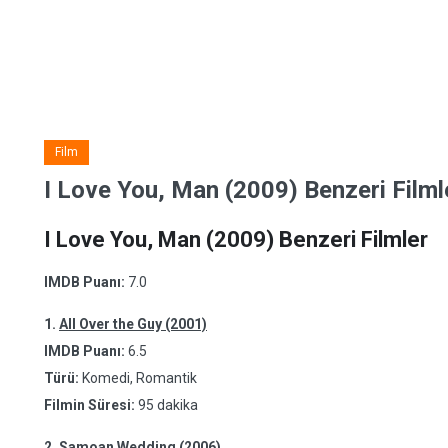
Film
I Love You, Man (2009) Benzeri Filml
I Love You, Man (2009) Benzeri Filmler
IMDB Puanı:
7.0
1.
All Over the Guy (2001)
IMDB Puanı:
6.5
Türü:
Komedi, Romantik
Filmin Süresi:
95 dakika
2.
Samoan Wedding (2006)