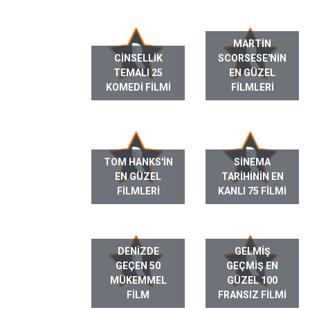
MARTIN
CINSELLIK
SCORSESE'NIN
TEMALI 25
EN GÜZEL
KOMEDI FILMI
FILMLERI
TOM HANKS'IN
SINEMA
EN GÜZEL
TARIHININ EN
FILMLERI
KANLI 75 FILMI
DENIZDE
GELMIŞ
GEÇEN 50
GEÇMIŞ EN
MÜKEMMEL
GÜZEL 100
FILM
FRANSIZ FILMI