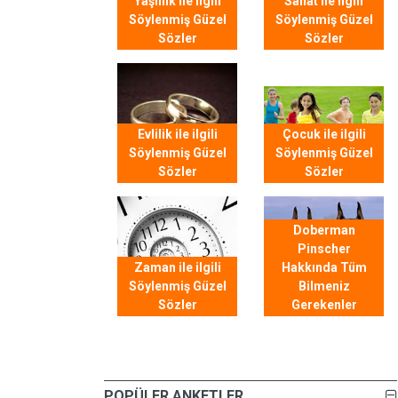
Yaşlılık ile ilgili
Sanat ile ilgili
Söylenmiş Güzel
Söylenmiş Güzel
Sözler
Sözler
Evlilik ile ilgili
Çocuk ile ilgili
Söylenmiş Güzel
Söylenmiş Güzel
Sözler
Sözler
Doberman
Pinscher
Zaman ile ilgili
Hakkında Tüm
Söylenmiş Güzel
Bilmeniz
Sözler
Gerekenler
POPÜLER ANKETLER