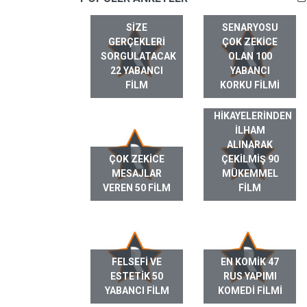
SIZE
SENARYOSU
GERÇEKLERI
ÇOK ZEKICE
SORGULATACAK
OLAN 100
22 YABANCI
YABANCI
FILM
KORKU FILMI
GERÇEK HAYAT
HIKAYELERINDEN
ILHAM
ALINARAK
ÇOK ZEKICE
ÇEKILMIŞ 90
MESAJLAR
MÜKEMMEL
VEREN 50 FILM
FILM
FELSEFI VE
EN KOMIK 47
ESTETIK 50
RUS YAPIMI
YABANCI FILM
KOMEDI FILMI