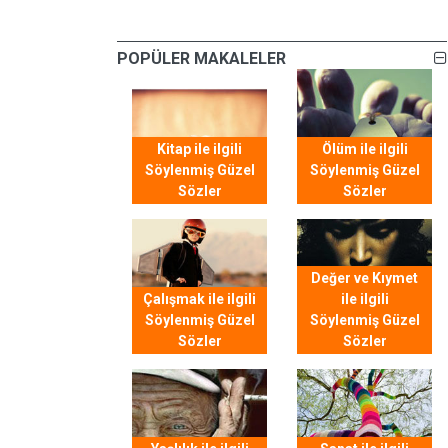
POPÜLER MAKALELER
Kitap ile ilgili
Ölüm ile ilgili
Söylenmiş Güzel
Söylenmiş Güzel
Sözler
Sözler
Değer ve Kıymet
Çalışmak ile ilgili
ile ilgili
Söylenmiş Güzel
Söylenmiş Güzel
Sözler
Sözler