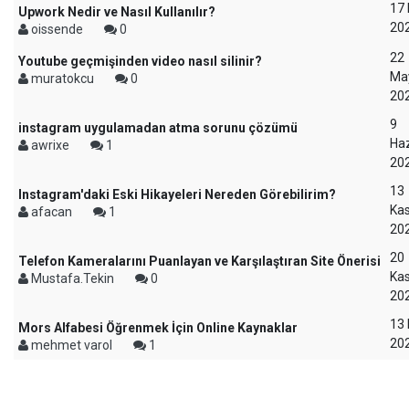
17 
Upwork Nedir ve Nasıl Kullanılır?
20
oissende
0
22
Youtube geçmişinden video nasıl silinir?
Ma
muratokcu
0
20
9
instagram uygulamadan atma sorunu çözümü
Haz
awrixe
1
20
13
Instagram'daki Eski Hikayeleri Nereden Görebilirim?
Ka
afacan
1
20
20
Telefon Kameralarını Puanlayan ve Karşılaştıran Site Önerisi
Ka
Mustafa.Tekin
0
20
13 
Mors Alfabesi Öğrenmek İçin Online Kaynaklar
20
mehmet varol
1