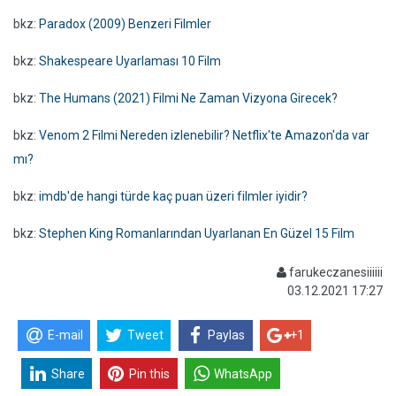
bkz:
Paradox (2009) Benzeri Filmler
bkz:
Shakespeare Uyarlaması 10 Film
bkz:
The Humans (2021) Filmi Ne Zaman Vizyona Girecek?
bkz:
Venom 2 Filmi Nereden izlenebilir? Netflix'te Amazon'da var
mı?
bkz:
imdb'de hangi türde kaç puan üzeri filmler iyidir?
bkz:
Stephen King Romanlarından Uyarlanan En Güzel 15 Film
farukeczanesiiiiii
03.12.2021 17:27
E-mail
Tweet
Paylas
+1
Share
Pin this
WhatsApp