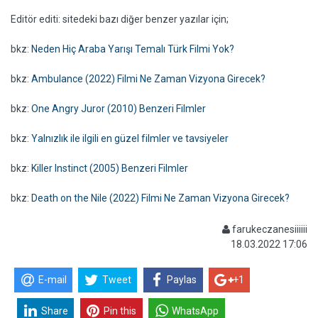
Editör editi: sitedeki bazı diğer benzer yazılar için;
bkz:
Neden Hiç Araba Yarışı Temalı Türk Filmi Yok?
bkz:
Ambulance (2022) Filmi Ne Zaman Vizyona Girecek?
bkz:
One Angry Juror (2010) Benzeri Filmler
bkz:
Yalnızlık ile ilgili en güzel filmler ve tavsiyeler
bkz:
Killer Instinct (2005) Benzeri Filmler
bkz:
Death on the Nile (2022) Filmi Ne Zaman Vizyona Girecek?
farukeczanesiiiiii
18.03.2022 17:06
E-mail
Tweet
Paylas
+1
Share
Pin this
WhatsApp