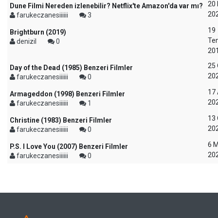
20 
Dune Filmi Nereden izlenebilir? Netflix'te Amazon'da var mı?
20
farukeczanesiiiiii
3
19
Brightburn (2019)
Te
denizil
0
20
25
Day of the Dead (1985) Benzeri Filmler
20
farukeczanesiiiiii
0
17 
Armageddon (1998) Benzeri Filmler
20
farukeczanesiiiiii
1
13
Christine (1983) Benzeri Filmler
20
farukeczanesiiiiii
0
6 M
P.S. I Love You (2007) Benzeri Filmler
20
farukeczanesiiiiii
0