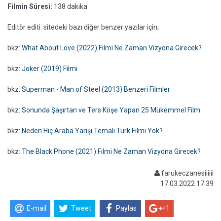
Filmin Süresi:
138 dakika
Editör editi: sitedeki bazı diğer benzer yazılar için;
bkz:
What About Love (2022) Filmi Ne Zaman Vizyona Girecek?
bkz:
Joker (2019) Filmi
bkz:
Superman - Man of Steel (2013) Benzeri Filmler
bkz:
Sonunda Şaşırtan ve Ters Köşe Yapan 25 Mükemmel Film
bkz:
Neden Hiç Araba Yarışı Temalı Türk Filmi Yok?
bkz:
The Black Phone (2021) Filmi Ne Zaman Vizyona Girecek?
farukeczanesiiiiii
17.03.2022 17:39
E-mail
Tweet
Paylas
+1