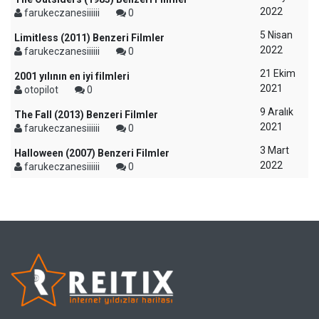
2022
farukeczanesiiiiii
0
5 Nisan
Limitless (2011) Benzeri Filmler
2022
farukeczanesiiiiii
0
21 Ekim
2001 yılının en iyi filmleri
2021
otopilot
0
9 Aralık
The Fall (2013) Benzeri Filmler
2021
farukeczanesiiiiii
0
3 Mart
Halloween (2007) Benzeri Filmler
2022
farukeczanesiiiiii
0