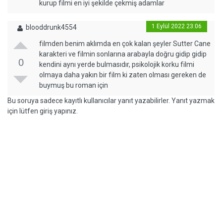
kurup filmi en iyi şekilde çekmiş adamlar
1 Eylül 2022 23:06
blooddrunk4554
filmden benim aklımda en çok kalan şeyler Sutter Cane
karakteri ve filmin sonlarına arabayla doğru gidip gidip
0
kendini aynı yerde bulmasıdır, psikolojik korku filmi
olmaya daha yakın bir film ki zaten olması gereken de
buymuş bu roman için
Bu soruya sadece kayıtlı kullanıcılar yanıt yazabilirler. Yanıt yazmak
için lütfen giriş yapınız.