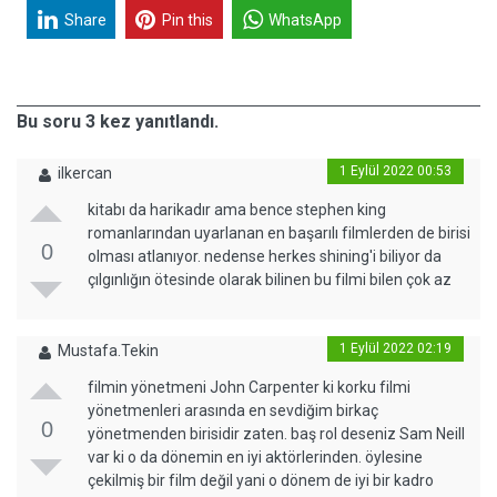
Share
Pin this
WhatsApp
Bu soru 3 kez yanıtlandı.
1 Eylül 2022 00:53
ilkercan
kitabı da harikadır ama bence stephen king
romanlarından uyarlanan en başarılı filmlerden de birisi
0
olması atlanıyor. nedense herkes shining'i biliyor da
çılgınlığın ötesinde olarak bilinen bu filmi bilen çok az
1 Eylül 2022 02:19
Mustafa.Tekin
filmin yönetmeni John Carpenter ki korku filmi
yönetmenleri arasında en sevdiğim birkaç
0
yönetmenden birisidir zaten. baş rol deseniz Sam Neill
var ki o da dönemin en iyi aktörlerinden. öylesine
çekilmiş bir film değil yani o dönem de iyi bir kadro