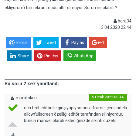
ekliyorum) tam ekran modu altif olmuyor. Sorun ne olabilir?
bora34
13.04.2020 22:44
E-mail
Tweet
Paylas
+1
Share
Pin this
WhatsApp
Bu soru 2 kez yanıtlandı.
5 Ocak 2022 00:44
muratokcu
rich text editör ile giriş yapıyorsanız iframe içerisindeki
allowfullscreen özelliği editör tarafından siliniyordur.
bunun manuel olarak eklediğinizde sıkıntı düzelir
4