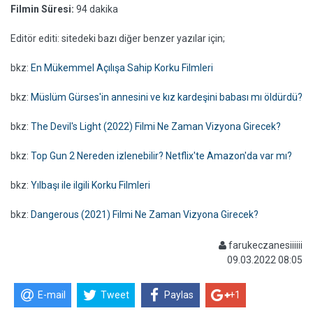
Filmin Süresi:
94 dakika
Editör editi: sitedeki bazı diğer benzer yazılar için;
bkz:
En Mükemmel Açılışa Sahip Korku Filmleri
bkz:
Müslüm Gürses'in annesini ve kız kardeşini babası mı öldürdü?
bkz:
The Devil's Light (2022) Filmi Ne Zaman Vizyona Girecek?
bkz:
Top Gun 2 Nereden izlenebilir? Netflix'te Amazon'da var mı?
bkz:
Yılbaşı ile ilgili Korku Filmleri
bkz:
Dangerous (2021) Filmi Ne Zaman Vizyona Girecek?
farukeczanesiiiiii
09.03.2022 08:05
E-mail
Tweet
Paylas
+1