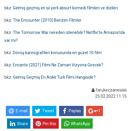
bkz:
Gelmiş geçmiş en iyi yerli absürt komedi filmleri ve dizileri
bkz:
The Encounter (2010) Benzeri Filmler
bkz:
The Tomorrow War nereden izlenebilir? Netflix'te Amazon'da
var mı?
bkz:
Dövüş kareografileri konusunda en güzel 10 film
bkz:
Encanto (2021) Filmi Ne Zaman Vizyona Girecek?
bkz:
Gelmiş Geçmiş En Acıklı Türk Filmi Hangisidir?
farukeczanesiiiiii
25.02.2022 11:15
E-mail
Tweet
Paylas
+1
Share
Pin this
WhatsApp